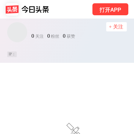
打开APP
+ 关注
0
0
0
关注
粉丝
获赞
IP：