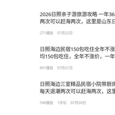
海鲜餐厅和民宿，家门口可以赶
鲜吧！#日照旅游攻略 #旅行推荐官
等，码头可以坐船出海捕鱼，海
2026日照亲子游旅游攻略 一年
缓细软，旁边就是森林公园，特
两次可以赶海两次，这里是山东
自家的房子，不坑不骗无套路，一
朴实的00后在大海边开了一家海
经济实惠，诚信经营，明码标价
271
播放
07月22日
赶海拾贝、捉螃蟹捡海螺海星等
海吃海鲜吧！#日照旅游攻略 #旅行
海水浴场可以洗海澡，沙滩平缓
鲜
日照海边民宿150包吃住全年不
特别适合带小朋友老人来玩，自
均150包吃住，全年不涨价，一年
路，一个房间能住2-6人，吃海
潮两次可以赶海两次，这里是山
标价，快带上您的家人来日照看
661
播放
07月21日
情朴实的60后夫妻在大海边50
略 #旅行推荐官 #日照 #亲子旅
厅和民宿，家门口可以赶海拾贝
日照海边三室精品民宿小院带厨房
头可以坐船出海捕鱼，海水浴场
每天退潮两次可以赶海两次，这
软，旁边就是森林公园，特别适
宿，热情朴实的80后夫妻在距离
的房子，不坑不骗无套路，一个房
546
播放
1
评论
07月20日
宿，家门口可以赶海拾贝、捉螃
实惠，诚信经营，明码标价，快
坐船出海捕鱼，海水浴场可以洗
海鲜吧! #旅行推荐官 #日照 #日