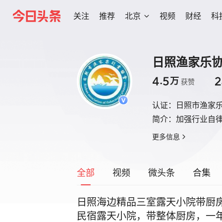
关注
推荐
北京
视频
财经
科
日照渔家乐
4.5
2
万
获赞
认证：
日照市渔家
简介：
加强行业自律规
更多信息
全部
视频
微头条
合集
日照海边精品三室露天小院带厨房
民宿露天小院，带整体厨房，一年