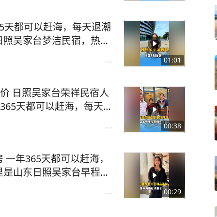
海拾贝、捉螃蟹捡海螺海星
 #日照 #日照民宿 #海鲜
水浴场可以洗海澡，沙滩平
365天都可以赶海，每天退潮
别适合带小朋友老人来玩，
日照吴家台梦洁民宿，热情
个房间能住2-6人，吃海鲜
鲜餐厅和民宿，家门口可以
，快带上您的家人来日照看
01:01
，码头可以坐船出海捕鱼，
推荐官 #日照 #民宿 #海
细软，旁边就是森林公园，
涨价 日照吴家台荣祥民宿人
家的房子，不坑不骗无套
365天都可以赶海，每天退
鲜经济实惠，诚信经营，明码
东日照吴家台荣祥民宿，热
海吃海鲜吧！#日照旅游攻
00:38
0米的地方，开了一家海鲜餐
游 #日照民宿
、捉螃蟹捡海螺海星等，码
 一年365天都可以赶海，
可以洗海澡，沙滩平缓细
里是山东日照吴家台早程民
合带小朋友老人来玩，自家
海边开了一家海鲜餐厅和民
间能住2-5人，吃海鲜经济
00:29
蟹捡海螺海星等，码头可以
带上您的家人来日照看海吃
海澡，沙滩平缓细软，特别
照民宿 #赶海 #日照渔家乐