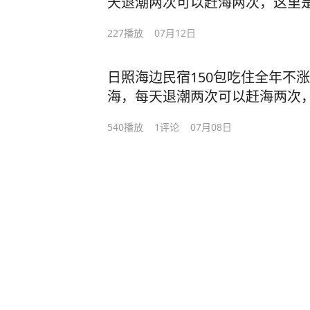
天退潮两次可以赶海两次，这里
的房子，不坑不骗无套路，一个房
民宿，热情朴实的00在距离海边
实惠，诚信经营，明码标价，快
227
播放
07月12日
餐厅和民宿，家门口可以赶海拾
海鲜吧！#日照旅游攻略 #旅行推荐
码头可以坐船出海捕鱼，海水浴
日照海边民宿150包吃住全年不涨
软，特别适合带小朋友老人来玩
海，每天退潮两次可以赶海两次
套路，一个房间能住2-6人，吃
兵民宿，热情朴实的80后夫妻在
码标价，快带上您的家人来日照
540
播放
1
评论
07月08日
一家海鲜餐厅和民宿，家门口可
攻略 #民宿 #日照 #赶海 #日照
海星等，码头可以坐船出海捕鱼
滩平缓细软，特别适合带小朋友
坑不骗无套路，一个房间能住2-
经营，明码标价，快带上您的家
日照旅游攻略 #民宿 #