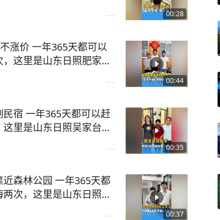
山东日照永宝渔家，家门口
00:28
星等，码头可以坐船出海捕
平缓细软，旁边就是森林公
不涨价 一年365天都可以
，自家的房子，不坑不骗无
次，这里是山东日照肥家庄
海鲜经济实惠，诚信经营，明
在大海边300米的地方，开
海吃海鲜吧!#日照旅游攻
00:44
可以赶海拾贝、捉螃蟹捡海
宿小院 #日照民宿
鱼，海水浴场可以洗海澡，
民宿 一年365天都可以赶
园，特别适合带小朋友老人
，这里是山东日照吴家台村
路，一个房间能住2-5人，
在大海边开了一家海鲜餐厅
码标价，快带上您的家人来
00:35
捉螃蟹捡海螺海星等，码头
#旅行推荐官 #日照 #日
以洗海澡，沙滩平缓细软，
近森林公园 一年365天都
小朋友老人来玩，自家的房
海两次，这里是山东日照吴
住2-5人，吃海鲜经济实
0后夫妻在大海边开了一家
上您的家人来日照看海吃海
00:37