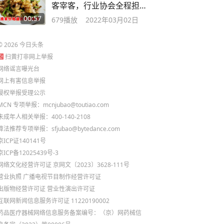
客宰客，行业协会全程担
保
00:57
679
播放
2022年03月02日
©
2026
今日头条
扫黄打非网上举报
网络谣言曝光台
网上有害信息举报
侵权举报受理公示
MCN 专项举报：mcnjubao@toutiao.com
未成年人相关举报：400-140-2108
算法推荐专项举报：sfjubao@bytedance.com
京ICP证140141号
京ICP备12025439号-3
网络文化经营许可证 京网文〔2023〕3628-111号
营业执照
广播电视节目制作经营许可证
出版物经营许可证
营业性演出许可证
互联网新闻信息服务许可证 11220190002
药品医疗器械网络信息服务备案编号：（京）网药械信