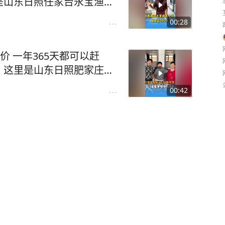
是山东日照任家台永宝渔家
间能住2-6人，吃海鲜经济
200米的地方开了一家海鲜
带上您的家人来日照看海吃
00:28
贝、捉螃蟹捡海螺海星等，
官 #日照 #赶海 #民宿
场可以洗海澡，沙滩平缓细
价 一年365天都可以赶
，自家的房子，不坑不骗无
，这里是山东日照肥家庄月
海鲜经济实惠，诚信经营，明
距离海边200米的地方开了
看海吃海鲜吧。#日照旅游
00:42
以赶海拾贝、捉螃蟹捡海螺
民宿
，海水浴场可以洗海澡，沙
老人来玩，自家的房子，不
6人，吃海鲜经济实惠，诚信
人来日照看海吃海鲜吧。#
日照 #赶海 #带你去看海