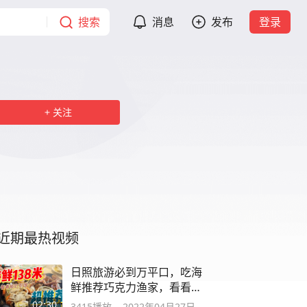
搜索
消息
发布
登录
关注
近期最热视频
日照旅游必到万平口，吃海
鲜推荐巧克力渔家，看看
138米能吃到啥
02:30
3415
播放
2022年04月27日