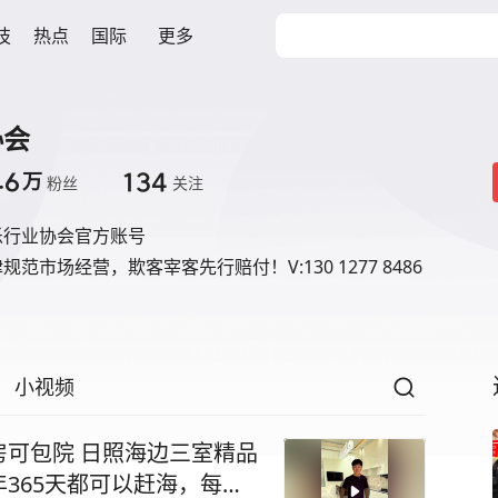
技
热点
国际
更多
协会
.6
134
万
粉丝
关注
乐行业协会官方账号
范市场经营，欺客宰客先行赔付！V:130 1277 8486
小视频
可包院 日照海边三室精品
365天都可以赶海，每天