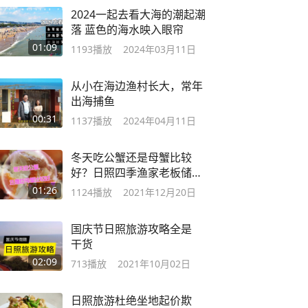
2024一起去看大海的潮起潮
落 蓝色的海水映入眼帘
01:09
1193
播放
2024年03月11日
从小在海边渔村长大，常年
出海捕鱼
00:31
1137
播放
2024年04月11日
冬天吃公蟹还是母蟹比较
好？日照四季渔家老板储备
上万斤螃蟹
01:26
1124
播放
2021年12月20日
国庆节日照旅游攻略全是
干货
02:09
713
播放
2021年10月02日
日照旅游杜绝坐地起价欺