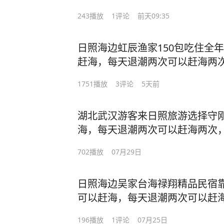
退潮两次可以赶海两次，这里是
243
播放
1
评论
前天09:35
可以赶海拾贝、捉螃蟹捡海螺海
鱼，海水浴场可以洗海澡，沙滩
日照海边虹辰渔家150包吃住全年
园，特别适合带小朋友老人来玩
赶海，每天退潮两次可以赶海两
套路，一个房间能住2-5人，吃
虹辰渔家，热情朴实的80后夫妻
码标价，快带上您的家人来日照看
1751
播放
3
评论
5天前
了一家海鲜餐厅和民宿，家门口
略 #旅行推荐官 #日照 #日照民
螺海星等，码头可以坐船出海捕
湖北武汉游客来日照旅游选择守刚
沙滩平缓细软，旁边就是森林公
海，每天退潮两次可以赶海两次
来玩，自家的房子，不坑不骗无套
守刚民宿，热情朴实的70后夫妻
吃海鲜经济实惠，诚信经营，明
702
播放
07月29日
和民宿，家门口可以赶海拾贝、
日照看海吃海鲜吧!#日照旅游攻略 
可以坐船出海捕鱼，海水浴场可
照民宿 #赶海
日照海边吴家台海禄翔精品民宿靠
旁边就是森林公园，特别适合带
可以赶海，每天退潮两次可以赶
子，不坑不骗无套路，一个房间能
家台村海禄翔民宿，热情朴实的6
惠，诚信经营，明码标价，快带
196
播放
1
评论
07月25日