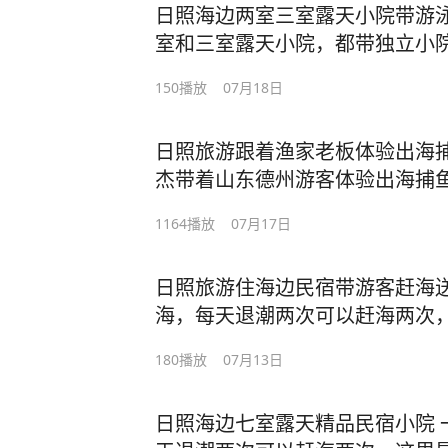
日照海边两室三室露天小院带游泳
适合带小朋友老人来玩，自家的
室和三室露天小院，都带独立小
个房间能住2-6人，吃海鲜经济
菜园和露天烧烤，距离安家村大
快带上您的家人来日照看海吃海鲜
150
播放
07月18日
以游泳，赶海拾贝。#泳池民宿 #
略 #日照民宿 #日照旅游 #吴家
民宿 #民宿
日照旅游跟着渔家老板体验出海捕
杰带着山东德州游客体验出海捕
日照出海捕鱼 #出海捕鱼 #日照 
1164
播放
07月17日
日照旅游住海边民宿带游客赶海送
海，每天退潮两次可以赶海两次
老船长民宿，热情朴实的70后夫
180
播放
07月13日
厅和民宿，家门口可以赶海拾贝
头可以坐船出海捕鱼，海水浴场
日照海边七室露天精品民宿小院 
软，旁边就是森林公园，特别适