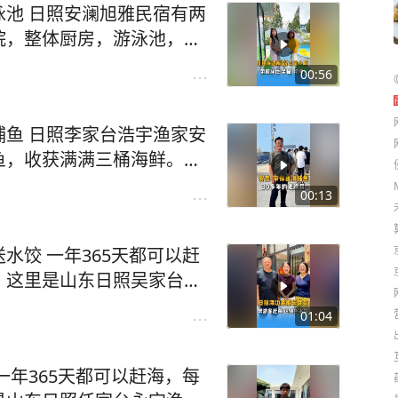
池 日照安澜旭雅民宿有两
房子，不坑不骗无套路，一
院，整体厨房，游泳池，小
实惠，诚信经营，明码标价，
集和万宝赶海园都很近，可
吧！#日照 #日照旅游攻
00:56
日照 #日照旅游攻略 #日照
台
鱼 日照李家台浩宇渔家安
鱼，收获满满三桶海鲜。#
#日照旅游攻略 #日照民宿
00:13
水饺 一年365天都可以赶
，这里是山东日照吴家台村
妻在大海边开了一家海鲜餐
01:04
、捉螃蟹捡海螺海星等，码
可以洗海澡，沙滩平缓细
一年365天都可以赶海，每
合带小朋友老人来玩，自家