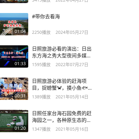
#带你去看海
01:04
2250
播放
2024年05月27日
日照旅游必看的演出：日出
东方海之秀大型夜间多媒体
水秀表演项目
01:33
1595
播放
2022年07月27日
日照旅游必体验的赶海项
目，捉螃蟹🦀，摸小鱼🐟，
摸小虾🦐
00:31
1389
播放
2021年05月14日
日照任家台海石园免费的赶
海园之一，各种原生态的奇
石壮观无比
01:20
1347
播放
2021年05月16日