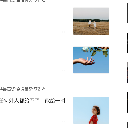
能教会我很多。
面，她和现任的丈夫都是再
“幸福”前面还可以加好几个
，这可不容易。
持最高奖“金话筒奖”获得者
由于婆媳矛盾才跟他离婚的，所
任何外人都给不了，能给一时
的。
？家里的相框里还有他俩的合
。