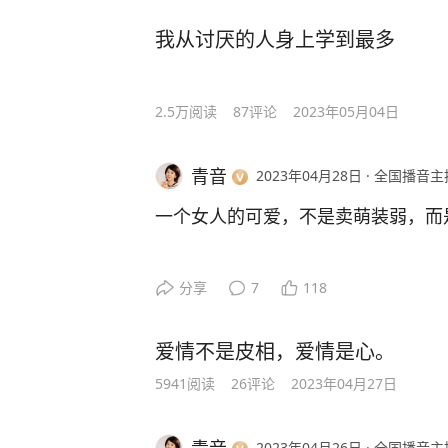
影，衣柜里还有他前妻的衣服，甚至
我从讨厌的人身上学到最多
瘦了，他竟然脱口而出‘那是她买的’！
真正包容的爱应该向内找，向自己要
我都傻眼了，问她：“天啊，那岂不是
#爱自己#
2.5万
阅读
87
评论
2023年05月04日
她笑嘻嘻的说：“没有啊，我从来不
青音
2023年04月28日
·
全国播音主
过去，我也有，我早就做好了结婚头
三个人，甚至好几个人的准备。”
一个女人的可爱，不是卖萌装弱，而是
啊？我真有点无法想象，夸她很有胸
她不仅能将自己爱得活色生香，也能
分享
7
118
起。
她却说：“这是学心理学帮助了我，
只有你们两个，前任存在过就是存在
爱情不是皮相，爱情是心。
那些能量满满的人自然而然就会被能
的！你非要抹掉，那就是任性。”
5941
阅读
26
评论
2023年04月27日
祝大家五一假期快乐！
“那不抹掉怎么开始新生活呢？难道
2023年04月26日
·
全国播音主