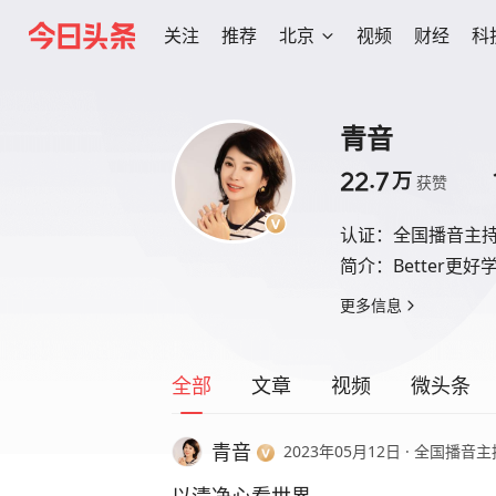
关注
推荐
北京
视频
财经
科
青音
22.7
万
获赞
认证：
全国播音主持
简介：
Better
更多信息
全部
文章
视频
微头条
青音
2023年05月12日
·
全国播音主