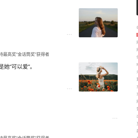
有一次我拿起他的夹克说有点
”
，外人给的，都不可靠。
每天要吵架呀？”
因为这个跟他吵架，每个人都有
持最高奖“金话筒奖”获得者
几年，我们的婚姻里一直住着
她“可以爱”。
怀和气度。
将她的整个世界爱得风生水
家庭是一个系统，系统里不可能
过，你是不可能抹掉这一切
量满满的她吸引到身旁。
心里装着对前任的情感跟现任生
持最高奖“金话筒奖”获得者