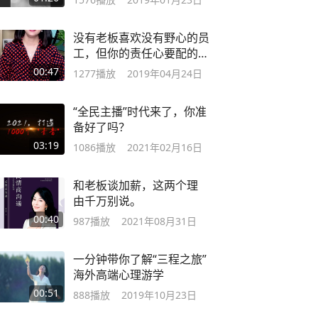
没有老板喜欢没有野心的员
工，但你的责任心要配的上
你的野心。
00:47
1277
播放
2019年04月24日
“全民主播”时代来了，你准
备好了吗？
03:19
1086
播放
2021年02月16日
和老板谈加薪，这两个理
由千万别说。
00:40
987
播放
2021年08月31日
一分钟带你了解“三程之旅”
海外高端心理游学
00:51
888
播放
2019年10月23日