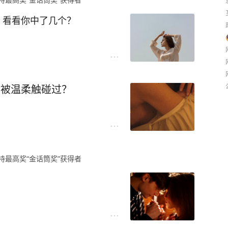
点替她打抱不平。
，看看你中了几个？
是只爱你自己，你就受得了了。
词提醒自己，是覆盖，不是取
要不是100分，就是失败。
个弱者。
有被温柔触碰过？
盖他之前的经历，五年来，我
努力在创造我们新的记忆。
现实却是真正的完美主义者去
他们的行为。
和覆盖掉他之前的痛苦的时
逐渐淡化了前任了。
持最高奖“金话筒奖”获得者
在一起太幸福了而落泪，而他
中犯错了，“我的同事们肯定会
回忆，所谓爱在当下，就是这
常失望，天哪，我根本就承受
交给时间呗！”
么阶段接受什么，以及你的底