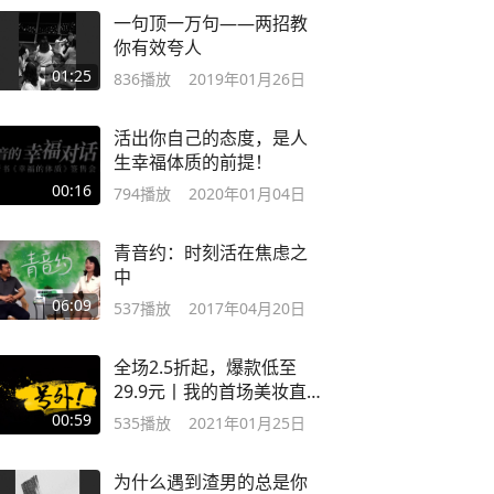
一句顶一万句——两招教
你有效夸人
01:25
836
播放
2019年01月26日
活出你自己的态度，是人
生幸福体质的前提！
00:16
794
播放
2020年01月04日
青音约：时刻活在焦虑之
中
06:09
537
播放
2017年04月20日
全场2.5折起，爆款低至
29.9元丨我的首场美妆直
播，邀你围观
00:59
535
播放
2021年01月25日
为什么遇到渣男的总是你