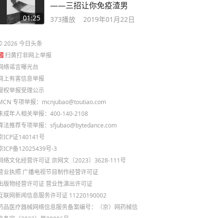
——三招让你免疫渣男
01:25
373
播放
2019年01月22日
©
2026
今日头条
扫黄打非网上举报
网络谣言曝光台
网上有害信息举报
侵权举报受理公示
MCN 专项举报：mcnjubao@toutiao.com
未成年人相关举报：400-140-2108
算法推荐专项举报：sfjubao@bytedance.com
京ICP证140141号
京ICP备12025439号-3
网络文化经营许可证 京网文〔2023〕3628-111号
营业执照
广播电视节目制作经营许可证
出版物经营许可证
营业性演出许可证
互联网新闻信息服务许可证 11220190002
药品医疗器械网络信息服务备案编号：（京）网药械信