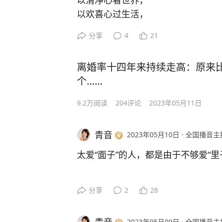
以清净心看世界，
以欢喜心过生活，
以平常心生情味，
分享
4
21
以柔软心除挂碍。
离婚率十四年来持续走高：原来
——林清玄《人生最美是清欢》
个……
#爱自己# #生活哲理#
9.2万
阅读
204
评论
2023年05月11日
青音
2023年05月10日
·
全国播音主
太爱“面子”的人，都是由于不够爱“里
这个“里子”，就是自己的感受。不懂
分享
2
28
道爱自己。
2023年05月09日
·
全国播音主