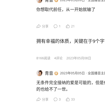
青音
#爱自己#
你想取代前任，从一开始就输了
分享
1
21
我经常会很感慨，我身边的朋友总是
拥有幸福的体质，关键在于9个字
以前跟一个美丽与智慧并举的闺蜜见
婚，但是过得非常幸福，不夸张的说，
“非常”！
8166
阅读
4
评论
2023年05月08日
我跟她讨教再婚幸福的秘诀，老实说
青音
2023年05月05日
·
全国播音主
她慢条斯理的说：“我丈夫的前妻是
无条件完全接纳的爱是可能的，但是
以，其实我丈夫对前妻还是很有感情
的也给不了一世。
分享
3
33
我刚跟他结婚的头三年，你能想象吗
因为每个人都有爱自己的功课要完成