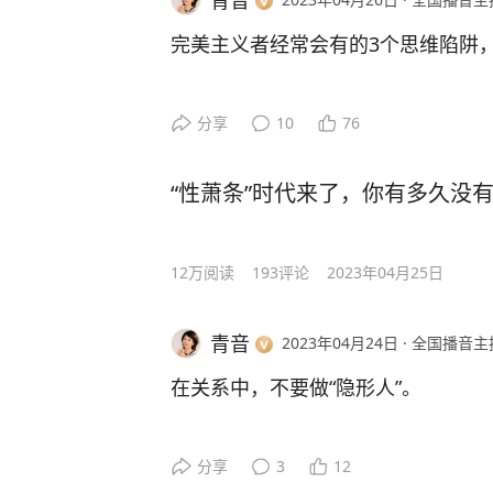
青音
活吗？这估计谁都受不了吧！”我有
#爱自己#
完美主义者经常会有的3个思维陷阱
她说：“不是的，当你足够爱他而不
我从来不想取代，我一直在用另一个
第一，非黑即白，认为任何事情只
分享
10
76
代！
或者只要接受别人的帮助，自己就是
“性萧条”时代来了，你有多久没
我要用我们新的生活、新的幸福来覆
没有把精力花在抹去他的前任，而是
这种想法听上去可能有点夸张，但是
做事情的时候，这种想法会严重影响
12万
阅读
193
评论
2023年04月25日
当一波又一波的幸福像海浪一样冲刷
候，他自然就对我的感情加深，也就
第二，灾难性的想法。
青音
2023年04月24日
·
全国播音主
你知道吗？我丈夫有时候会因为我们
完美主义者通常会想，我要是在工作
在关系中，不要做“隐形人”。
现在说起来，也全都是跟我在一起的
嘲笑死我的，我的领导肯定会对我非
个意思吧，至于他的过去，管它呢，
不了他对我的这种指责。”
你喜欢什么、不喜欢什么，你能在什
分享
3
12
线和边界是什么，