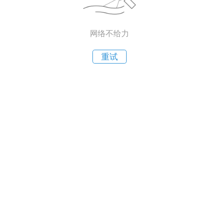
网络不给力
重试