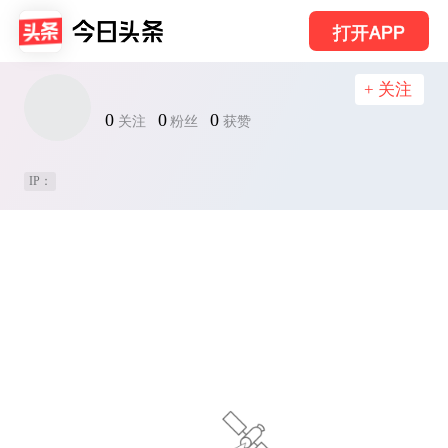
打开APP
+ 关注
0
0
0
关注
粉丝
获赞
IP：