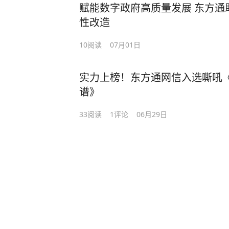
赋能数字政府高质量发展 东方通
性改造
10
阅读
07月01日
实力上榜！东方通网信入选嘶吼《2
谱》
33
阅读
1
评论
06月29日