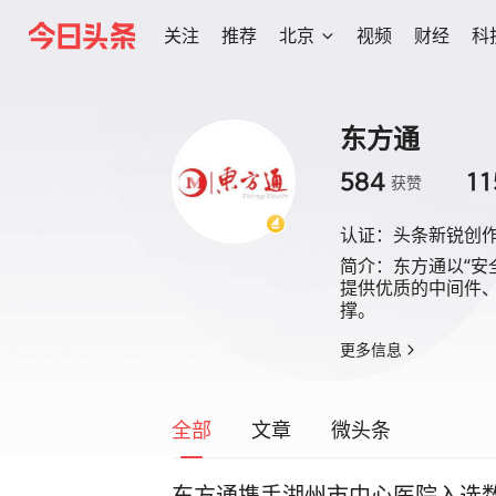
关注
推荐
北京
视频
财经
科
东方通
584
11
获赞
认证：
头条新锐创
简介：
东方通以“安
提供优质的中间件
撑。
更多信息
全部
文章
微头条
东方通携手湖州市中心医院入选