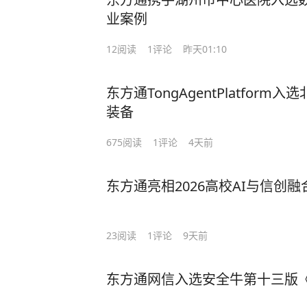
业案例
12
阅读
1
评论
昨天01:10
东方通TongAgentPlatfor
装备
675
阅读
1
评论
4天前
东方通亮相2026高校AI与信创
23
阅读
1
评论
9天前
东方通网信入选安全牛第十三版《