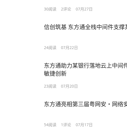
30
阅读
2
评论
07月27日
信创筑基 东方通全栈中间件支撑
24
阅读
07月22日
东方通助力某银行落地云上中间件
敏捷创新
23
阅读
07月20日
东方通亮相第三届粤网安・网络
54
阅读
1
评论
07月17日