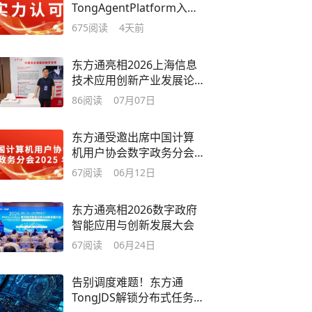
TongAgentPlatform入选
北京市首台（套）重大技
675
阅读
4天前
术装备
东方通亮相2026上海信息
技术应用创新产业发展论
坛
86
阅读
07月07日
东方通受邀出席中国计算
机用户协会数字政务分会
2025年会
67
阅读
06月12日
东方通亮相2026数字政府
智能应用与创新发展大会
67
阅读
06月24日
告别调度难题！东方通
TongJDS解锁分布式任务