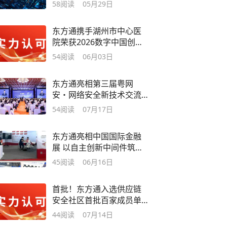
调度新范式
58
阅读
05月29日
东方通携手湖州市中心医
院荣获2026数字中国创新
大赛优秀赋能奖
54
阅读
06月03日
东方通亮相第三届粤网
安・网络安全新技术交流
大会
54
阅读
07月17日
东方通亮相中国国际金融
展 以自主创新中间件筑牢
金融行业数智基石
45
阅读
06月16日
首批！东方通入选供应链
安全社区首批百家成员单
位
44
阅读
07月14日