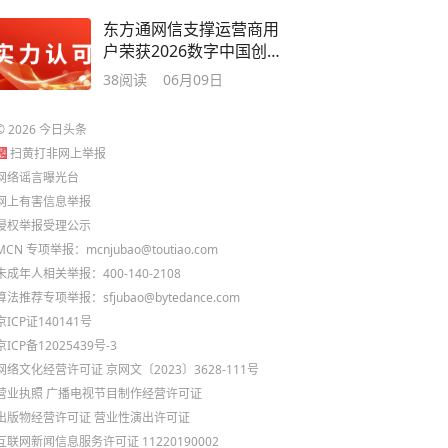
东方通网信支撑运营商用
户荣获2026数字中国创新
大赛两项大奖
38
阅读
06月09日
©
2026
今日头条
扫黄打非网上举报
网络谣言曝光台
网上有害信息举报
侵权举报受理公示
MCN 专项举报：mcnjubao@toutiao.com
未成年人相关举报：400-140-2108
算法推荐专项举报：sfjubao@bytedance.com
京ICP证140141号
京ICP备12025439号-3
网络文化经营许可证 京网文〔2023〕3628-111号
营业执照
广播电视节目制作经营许可证
出版物经营许可证
营业性演出许可证
互联网新闻信息服务许可证 11220190002