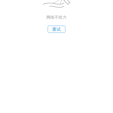
网络不给力
重试