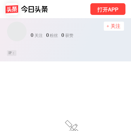
打开APP
+ 关注
0
0
0
关注
粉丝
获赞
IP：