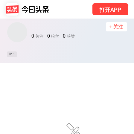
打开APP
+ 关注
0
0
0
关注
粉丝
获赞
IP：