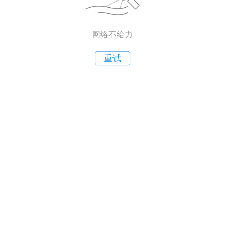
网络不给力
重试