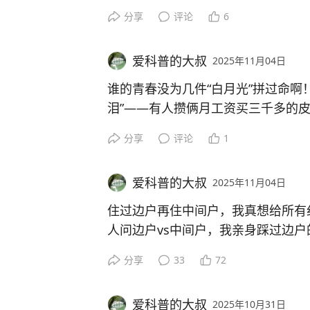
就出热水，但我家那台才用仨月就老
分享
评论
6
冻得我手直抖！
爱科普的大叔
2025年11月04日
其实小厨宝虽然要等会儿，但储水稳
过，水费还比现在少。咱国产小厨宝
谁的青春没为几件“白月光”拼过命啊
改安装位置也不占地方，何必追那些“
泪”——有人攒俩月工资买三千多的
杯，还有人偷买复读机被妈骂…不是
分享
评论
1
有没有跟我一样踩过电热水龙头坑的
一起往前跑了。那些攒钱的日子、擦
国产老物件好用，还是跟风买的“新玩
哪是“眼泪”啊？明明是青春最鲜活的
验！
爱科普的大叔
2025年11月04日
热乎劲永远不会凉。你家还藏着当年的
盖手机？来聊聊你为它拼过的“傻事”，
住过边户再住中间户，我真想给所有
#MCN微头条伙伴计划#
爱的青春啊！
人问边户vs中间户，我亲身踩过边
帽子睡，夏天西晒到傍晚还像蒸笼，
#MCN微头条伙伴计划#
分享
33
72
#MCN微头条伙伴计划#
电费比中间户贵了三分之一！真不是
懂，过日子就得选温度稳定、噪音小
#MCN微头条伙伴计划#
爱科普的大叔
2025年10月31日
图个踏实暖和吗？你们说，下次买房