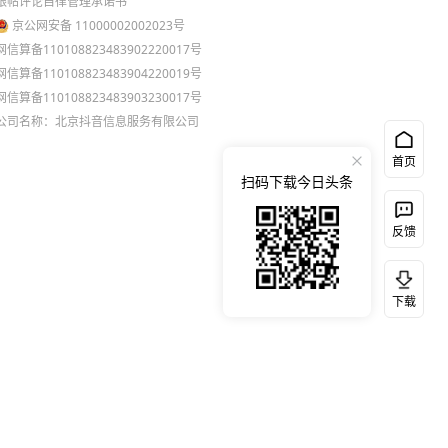
跟帖评论自律管理承诺书
京公网安备 11000002002023号
网信算备110108823483902220017号
网信算备110108823483904220019号
网信算备110108823483903230017号
公司名称：北京抖音信息服务有限公司
首页
扫码下载今日头条
反馈
下载