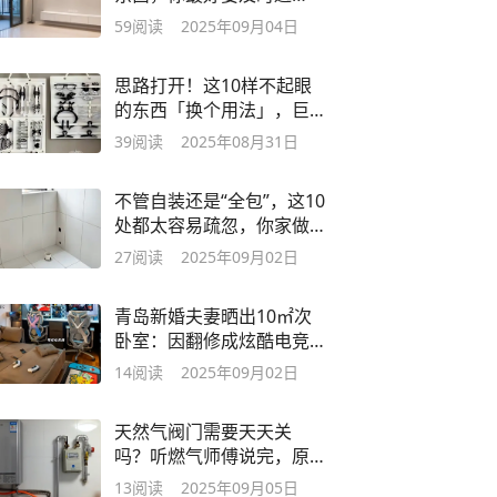
免，别再跟风了
59
阅读
2025年09月04日
思路打开！这10样不起眼
的东西「换个用法」，巨
巨巨实用
39
阅读
2025年08月31日
不管自装还是“全包”，这10
处都太容易疏忽，你家做
对没？
27
阅读
2025年09月02日
青岛新婚夫妻晒出10㎡次
卧室：因翻修成炫酷电竞
房走红，惹人羡慕
14
阅读
2025年09月02日
天然气阀门需要天天关
吗？听燃气师傅说完，原
来自己做错了！
13
阅读
2025年09月05日