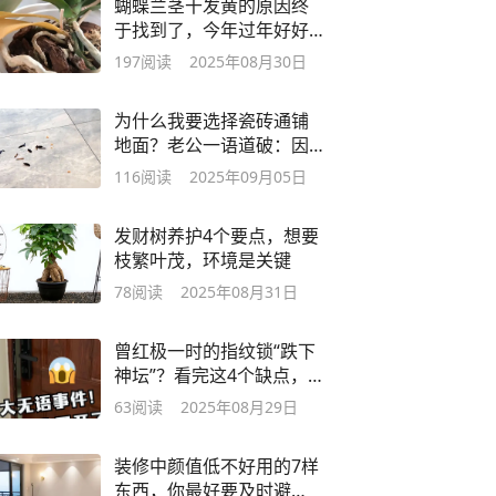
蝴蝶兰茎干发黄的原因终
于找到了，今年过年好好
养，一定很漂亮！
197
阅读
2025年08月30日
为什么我要选择瓷砖通铺
地面？老公一语道破：因
为咱俩又穷又懒
116
阅读
2025年09月05日
发财树养护4个要点，想要
枝繁叶茂，环境是关键
78
阅读
2025年08月31日
曾红极一时的指纹锁“跌下
神坛”？看完这4个缺点，
幸好自己没买
63
阅读
2025年08月29日
装修中颜值低不好用的7样
东西，你最好要及时避