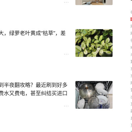
瓶变成养花神器，这生活智慧
塞满每一寸才是真的“改善”！这
？评论区聊聊你成功的花，一
的设计，才是最戳人的生活智
，绿萝老叶黄成“枯草”，差
孩子写作业，陪玩时能一起窝
——要么生长停滞，要么老叶
比任何装修风格都暖。
，是缺肥没跟上啊！盆栽根被
缺肥能不长残吗？
，你家有没有这样藏着爱的小
到半夜翻攻略？最近刷到好多
温度”！
动给人“补营养”！
费水又费电，甚至纠结买进口
长得好？赶紧看看你家花是不
叶小，缺肥就用有机肥或均衡
！那些顾虑都是想太多，国产
洗干净，一次才用几毛钱水