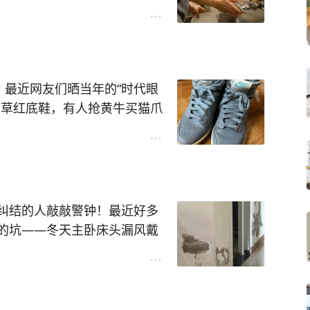
跳闸，昨天洗着碗突然断电，
啊，我之前用了两年都没坏
本来就适合厨房那点空间，改
！最近网友们晒当年的“时代眼
网红款”？
皮草红底鞋，有人抢黄牛买猫爪
东西过时了，是我们跟着时代
？你们说，到底是适合自己的
鞋的小心机、抢东西的疯劲，
意儿”靠谱？快聊聊你的体
证据！潮流会轮回，但青春的
“宝贝”吗？是阿依莲还是翻
毕竟，那可是我们8090最敢
纠结的人敲敲警钟！最近好多
户的坑——冬天主卧床头漏风戴
外墙渗水把墙皮泡掉一大块，
没钱才选中间户，是住久了才
的房子。咱中国人买房不就是
你会选中间户还是边户？来聊