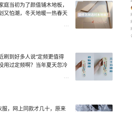
十倍！
家庭当初为了颜值铺木地板，
”，连施肥都得琢磨着来，这
划又怕潮，冬天地暖一热春天
们家花最近有没有缺肥的情
外国的！我家那台国产洗碗机
小心翼翼不能用湿拖布，定期
花红，咱把小日子过得比花还
的时间陪娃不香吗？
出“真香定律”？快来聊聊你
磨人！对比瓷砖，结实耐造还
国货有多争气！
形甲醛。
近刷到好多人说“定频更值得
谁没用过定频啊？当年夏天忽冷
痕、翘边，真不如瓷砖省心
忘了？
板！
5dB算“静音”、新国标后全
板还是瓷砖？咱们国人装修就
℃精准控温，20dB静音，还
了。
衣服，网上同款才几十，原来
充真丝，双面压花变单面，连
啥放着更好的变频不用？
块幕布！