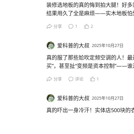
电，四五千就能搞定，比进口的划算
装修选地板的真的悔到拍大腿！好多
话说回来，咱们中国人养花最讲“用心
结果用久了全是麻烦——实木地板怕
不就是咱们对生活的热乎劲儿吗？你
咱国产货现在就是牛，根本不用迷信
就翘边；复合地板怕甲醛，打理还要
况？评论区聊聊，一起把花养得叶绿
分享
1
2
用了半年，再也没碰过洗碗布，省出
打蜡更是花钱又费时间。
红火！
有没有姐妹跟我一样，用国产洗碗机用
爱科普的大叔
2025年10月27日
不是地板不好，是生活里的麻烦真的
#MCN微头条伙伴计划#
家的“解放双手时刻”，咱一起夸夸咱
省钱，脏了直接刷，压根不用操心变
真的服了那些尬吹定频空调的人！最
买”，甚至扯“变频是资本控制”——
#MCN微头条伙伴计划#
#MCN微头条伙伴计划#
谁不想家里好看？但天天盯着地板划
忽热、半夜被压缩机噪音吵醒的日子
分享
评论
1
——过来人的教训：宁选瓷砖不选地
#MCN微头条伙伴计划#
定频的毛病明摆着：控温差3℃、噪音6
有没有同款后悔的朋友？你们家是地
爱科普的大叔
2025年10月27日
是五级能效最费电！变频现在都能0.5
图个实在，耐用好打理才是真王道！
能加自清洁、新风功能，技术早成熟
真的吓出一身冷汗！实体店500块的
不是省中间商——面料是聚酯纤维冒
#MCN微头条伙伴计划#
不是念旧就是坏，都2025年了，凭
设计费都省了直接抄，店铺就仓库加
分享
评论
1