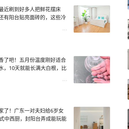
最近刷到好多人把鲜花摆床
还有阳台贴亮面砖的，这些冷
讲究，其实全是科学——床头
生间点火耗氧气容易出事，阳
就是个踏实舒服，这些小细节
你们家有没有踩过这些坑？咱
家人朋友，一起把家里的隐患
香了吧！五月份温度刚好适合
水，10天就能长满大白根，比
0%，超适合咱家庭小范围繁
买贵工具，攒个瓶子就能用，
！
家了！广东一对夫妇给6岁女
放式中西厨，封阳台弄成能玩能
，十天就能看到白白的根，这
屋儿童房——所有改造就一个