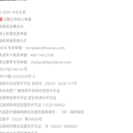
©
2026
今日头条
扫黄打非网上举报
网络谣言曝光台
网上有害信息举报
侵权举报受理公示
MCN 专项举报：mcnjubao@toutiao.com
未成年人相关举报：400-140-2108
算法推荐专项举报：sfjubao@bytedance.com
京ICP证140141号
京ICP备12025439号-3
网络文化经营许可证 京网文〔2023〕3628-111号
营业执照
广播电视节目制作经营许可证
出版物经营许可证
营业性演出许可证
互联网新闻信息服务许可证 11220190002
药品医疗器械网络信息服务备案编号：（京）网药械信
息备字（2023）第00006号
互联网宗教信息服务许可证：京（2025）0000021