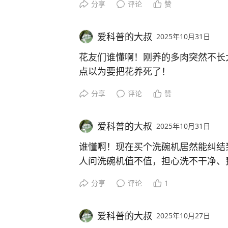
分享
评论
赞
才是咱普通人能玩转的养花技巧啊！
目的：多陪孩子。
咱中国人就是会变废为宝，把矿泉水
爱科普的大叔
2025年10月31日
原来好的亲子宅根本不用大，用“心”
谁不夸？你们试过用矿泉水瓶扦插吗
种不贪大、只懂“把家人放在空间里”
花友们谁懂啊！刚养的多肉突然不长大
起为咱的小妙招打call～
慧啊！
点以为要把花养死了！
#MCN微头条伙伴计划#
分享
评论
赞
不是豪宅才叫幸福，是做饭时能看见
最近刷到好多人吐槽“盆栽越养越差”
在阳台，这种“随时在一起”的心意，
黄、新叶小，其实根本不是花难伺候
#MCN微头条伙伴计划#
爱科普的大叔
2025年10月31日
困在盆里，不像地栽能自己找营养，
咱们中国人的家从来都是“情比房大”
谁懂啊！现在买个洗碗机居然能纠结
改造？评论区聊聊，看看谁的家最有“
别再怪花“矫情”了，咱们养花的人得主
人问洗碗机值不值，担心洗不干净、
还是国产——其实哪有那么多事儿！
#MCN微头条伙伴计划#
分享
评论
1
你想啊，人饿了都没劲儿，花缺肥能
是有这仨表现：生长慢、老叶黄、新
听我一句，洗碗机早该进你家厨房了
#MCN微头条伙伴计划#
肥，别等花彻底蔫了才急！
爱科普的大叔
2025年10月27日
机技术早成熟了，高温高压喷洗比手