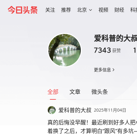
关注
推荐
北京
视频
财经
科
爱科普的大
7343
获赞
更多信息
全部
文章
微头条
爱科普的大叔
2025年11月04日
真的后悔没早醒！最近刷到好多人把
着换了之后，才算明白“跟风”有多坑