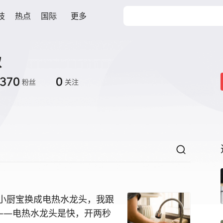
技
热点
国际
更多
叔
1370
0
粉丝
关注
小厨宝换成电热水龙头，我跟
——电热水龙头是快，开两秒