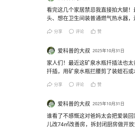
聊你最在意的点～
看完这几个家居禁忌我直接拍大腿！
头、想在卫生间装普通燃气热水器，
#MCN微头条伙伴计划#
门“坑”居然还有人在踩！别以为是老
分享
评论
赞
养花招小虫子还半夜放二氧化碳，卫
#MCN微头条伙伴计划#
台亮面砖反光晃眼睛！咱们住家图的
爱科普的大叔
2025年10月31日
真得盯紧，不然好好的家变隐患窝！
们中国人最讲“居家平安”，快转发给
家人们！最近这矿泉水瓶扦插法也太
都清干净！
扦插，用矿泉水瓶拦腰剪了装蛭石或
传统土插不容易黑杆，成活率高到9
分享
评论
赞
#MCN微头条伙伴计划#
殖！
#MCN微头条伙伴计划#
爱科普的大叔
2025年10月31日
这方法真戳中咱养花人的痛点！不用
简单到没门槛，再也不怕扦插失败了
谁看了不感慨这对爸妈太会把爱装回
儿改74㎡改善房，拆封闭厨房做开
之前土插总黑杆，现在用瓶子加蛭石
学的亲子区，还把小房间改成7㎡树