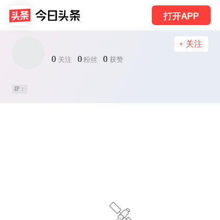
打开APP
+ 关注
0
0
0
关注
粉丝
获赞
IP：