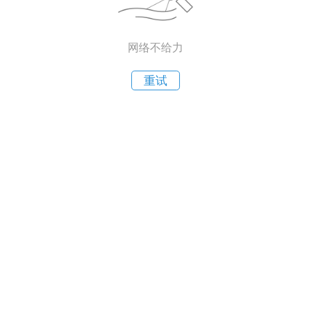
网络不给力
重试