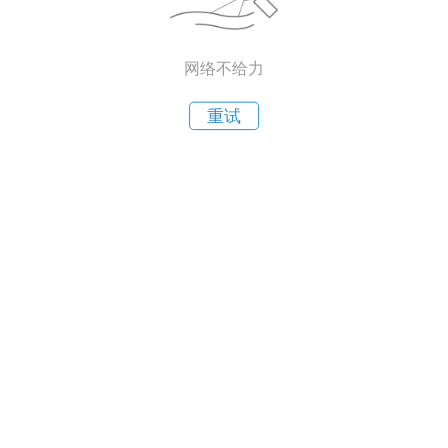
网络不给力
重试