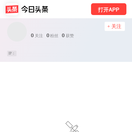
打开APP
+ 关注
0
0
0
关注
粉丝
获赞
IP：