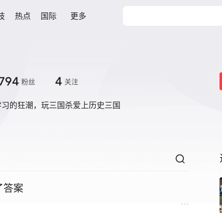
技
热点
国际
更多
794
4
粉丝
关注
学习的狂潮，玩三国杀爱上历史三国
了答案