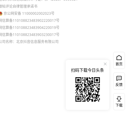
跟帖评论自律管理承诺书
京公网安备 11000002002023号
网信算备110108823483902220017号
网信算备110108823483904220019号
网信算备110108823483903230017号
公司名称：北京抖音信息服务有限公司
首页
扫码下载今日头条
反馈
下载