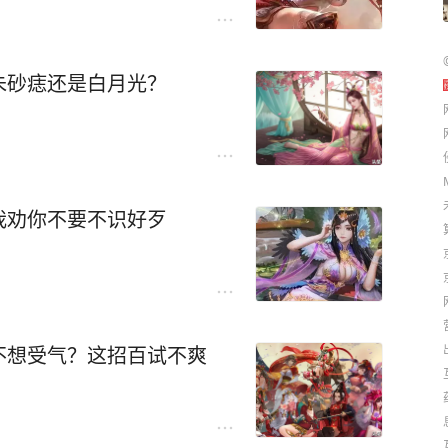
朱砂痣还是白月光？
我劝你不要不识好歹
不想受气？这招百试不爽