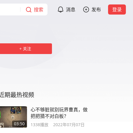
搜索
消息
发布
登录
关注
近期最热视频
心不够脏就别玩界曹真，做
把把猜不对白板？
03:50
1338
播放
2022年07月07日