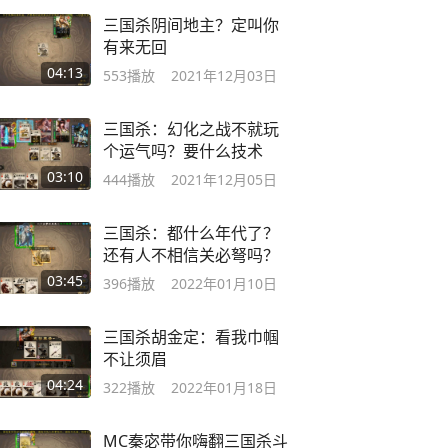
三国杀阴间地主？定叫你
有来无回
04:13
553
播放
2021年12月03日
三国杀：幻化之战不就玩
个运气吗？要什么技术
03:10
444
播放
2021年12月05日
三国杀：都什么年代了？
还有人不相信关必弩吗？
03:45
396
播放
2022年01月10日
三国杀胡金定：看我巾帼
不让须眉
04:24
322
播放
2022年01月18日
MC秦宓带你嗨翻三国杀斗