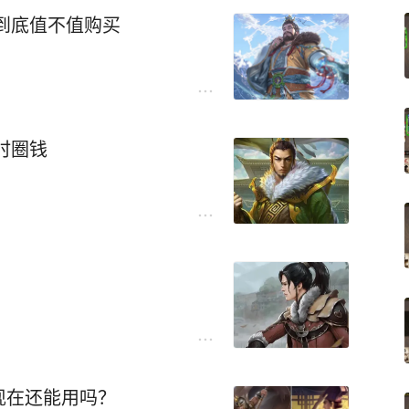
到底值不值购买
时圈钱
？
现在还能用吗？