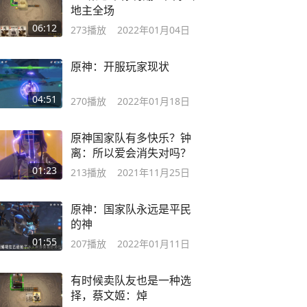
地主全场
06:12
273
播放
2022年01月04日
原神：开服玩家现状
04:51
270
播放
2022年01月18日
原神国家队有多快乐？钟
离：所以爱会消失对吗？
01:23
213
播放
2021年11月25日
原神：国家队永远是平民
的神
01:55
207
播放
2022年01月11日
有时候卖队友也是一种选
择，蔡文姬：焯