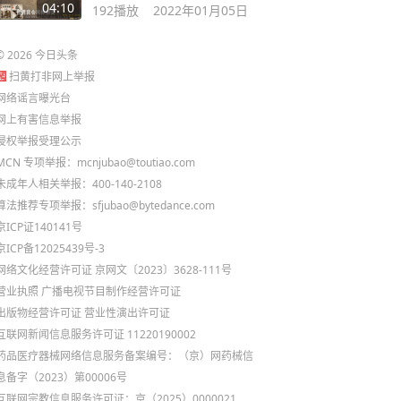
04:10
192
播放
2022年01月05日
©
2026
今日头条
扫黄打非网上举报
网络谣言曝光台
网上有害信息举报
侵权举报受理公示
MCN 专项举报：mcnjubao@toutiao.com
未成年人相关举报：400-140-2108
算法推荐专项举报：sfjubao@bytedance.com
京ICP证140141号
京ICP备12025439号-3
网络文化经营许可证 京网文〔2023〕3628-111号
营业执照
广播电视节目制作经营许可证
出版物经营许可证
营业性演出许可证
互联网新闻信息服务许可证 11220190002
药品医疗器械网络信息服务备案编号：（京）网药械信
息备字（2023）第00006号
互联网宗教信息服务许可证：京（2025）0000021