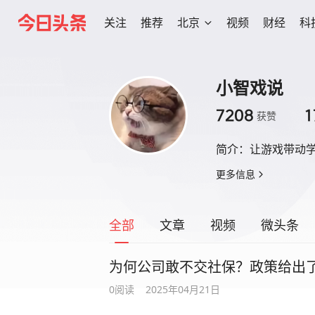
关注
推荐
北京
视频
财经
科
小智戏说
7208
1
获赞
简介：
让游戏带动
更多信息
全部
文章
视频
微头条
为何公司敢不交社保？政策给出
0
阅读
2025年04月21日