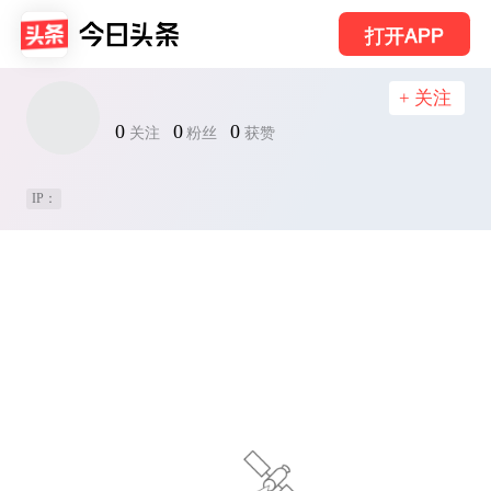
打开APP
+ 关注
0
0
0
关注
粉丝
获赞
IP：