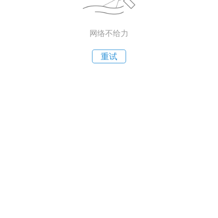
网络不给力
重试