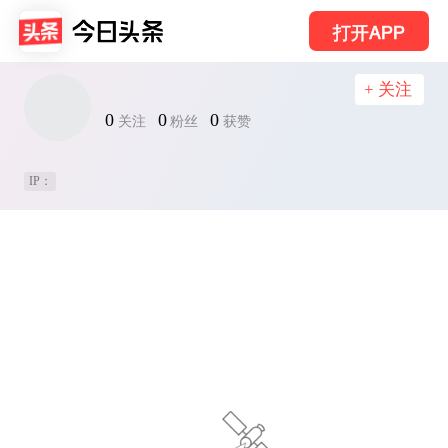
打开APP
+ 关注
0
0
0
关注
粉丝
获赞
IP：