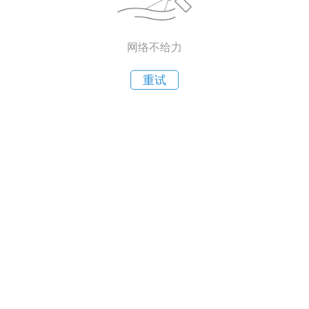
网络不给力
重试