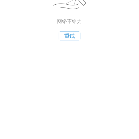
网络不给力
重试