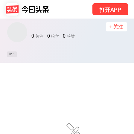
打开APP
+ 关注
0
0
0
关注
粉丝
获赞
IP：