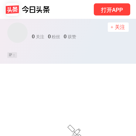
打开APP
+ 关注
0
0
0
关注
粉丝
获赞
IP：