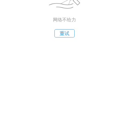
网络不给力
重试