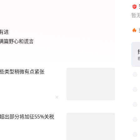
暂
有进
满篇野心和谎言
1
2
些类型稍微有点紧张
3
4
5
6
超出部分将加征55%关税
7
8