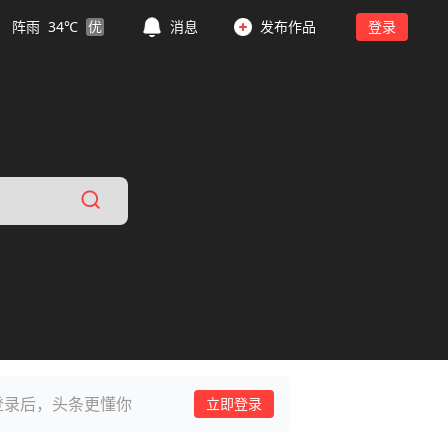
阵雨
34
℃
优
消息
发布作品
登录
登录后，头条更懂你
立即登录