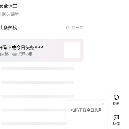
安全课堂
无相关课程
头条热榜
换一换
最是真情暖人心
今年是闭眼秋
从731部队交易到海外实验室网络
我国货物贸易进出口超30万亿元
官方通报教师招聘笔试前13名被淘汰
东北立秋迎降温暴击有人穿羽绒服
多方回应维修工困传菜梯被夹身亡
刷新
扫码下载今日头条
立秋三问
河南超市为什么火了
反馈