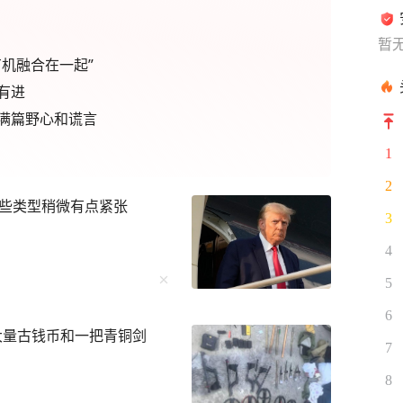
暂
机融合在一起”
有进
满篇野心和谎言
1
2
些类型稍微有点紧张
3
4
5
6
大量古钱币和一把青铜剑
7
8