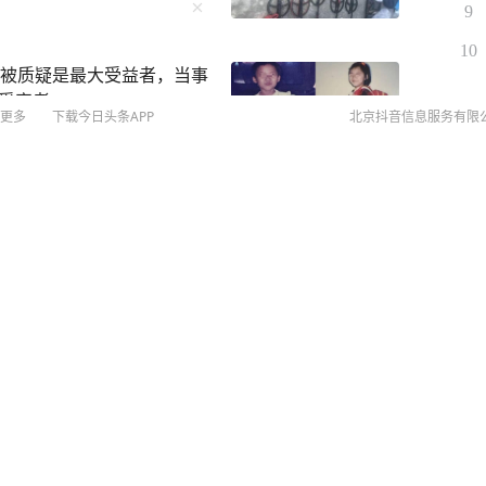
9
10
方被质疑是最大受益者，当事
受害者
更多
下载今日头条APP
北京抖音信息服务有限
©
20
扫
道他比我大25岁
网络
网上
侵权
MCN
未成年
算法推
强登山者”再也没能下山
京IC
京IC
网络
营业