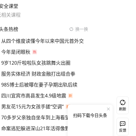
安全课堂
无相关课程
头条热榜
换一换
从四个维度读懂今年以来中国元首外交
今年是闭眼秋
9岁120斤啦啦队女孩跳舞火出圈
服务实体经济 财政金融打出组合拳
985博士后被曝在妻子孕期出轨后续
四川宜宾市高县发生4.9级地震
男友花15元为女孩手搓“空调”
刷新
扫码下载今日头条
70多岁父亲独自坐车到上海看望女儿
命案逃犯躲进深山21年活得像野人
反馈