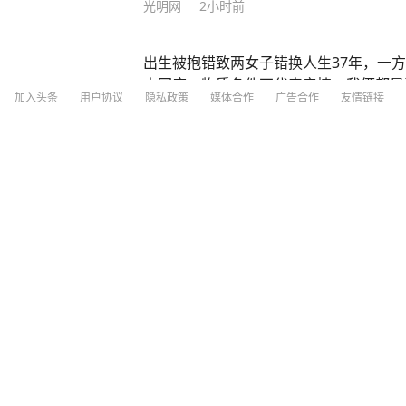
光明网
2小时前
出生被抱错致两女子错换人生37年，一
人回应：物质条件不代表亲情，我俩都是
加入头条
用户协议
隐私政策
媒体合作
广告合作
友情链接
新街派 生活报
1
评论
1小时前
歌手韦唯回忆10年跨国婚姻：结婚前不知
深圳新闻网
7
评论
3天前
189天征服14座高峰，这一次，“世界最