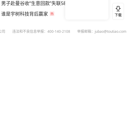
男子赴曼谷收“生意回款”失联58天
谁是宇树科技背后赢家
下载
公司
违法和不良信息举报：400-140-2108
举报邮箱：jubao@toutiao.com
扫码下载今日头条APP
看最新、最热资讯内容
26
今日头条
黄打非网上举报
谣言曝光台
有害信息举报
举报受理公示
 专项举报：mcnjubao@toutiao.com
人相关举报：400-140-2108
荐专项举报：sfjubao@bytedance.com
P证140141号
P备12025439号-3
文化经营许可证 京网文〔2023〕3628-111号
执照
广播电视节目制作经营许可证