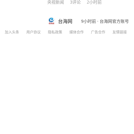
央视新闻
3
评论
2小时前
台海网
9小时前
·
台海网官方账号
作家莫言，再次语出惊人！他说：如果混
加入头条
用户协议
隐私政策
媒体合作
广告合作
友情链接
甚至连逢场作戏都懒得去装，喜欢独来独
生！”振聋发聩！ 莫言作为土生土长的农村作家，凭借一系列乡土题材作品，代表国人首获诺
贝尔文学奖。 自从成名之后，莫言曾经毫无联系的亲戚朋友全都找上门。有的人进门后，一
张口就是求他办事，所求之事还特别令人为难，不知如何是
https://v.douyin.com/HVBPpPza
得来的挚友没来过几次，反倒是那些利益驱使下的人常来找
也不想得罪任何人，只能多次强忍心中的
“委屈自己”的次数也就多了。 于是，他决定不再理会敲门声，没有预约也不会随便给人开门，
分享
25
256
多关注自己的感受。 经历了这些，年过半百的莫言对人生感悟更深，沉淀多年写下了《晚熟
的人》一书，书中一口气写了12个故事
匪浅。 在现代社会的快节奏浪潮中，人们热衷于穿梭在各种饭局、聚会之间，手机铃声与消
寿江说法｜27岁女子成卖淫集团主犯，警
息提示音此起彼伏，似乎只有这样的热闹，才能
却提出了一种截然不同的观点：“如果你
个，那真要庆祝，你不是人缘变差，而是真正觉醒了。” 初读这句
湖北日报
13小时前
其中藏着生命的大智慧——“当热闹如潮