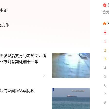
外交
暂
立方米
1
2
夫发现后双方约定见面，酒
3
罪被判有期徒刑十三年
4
5
6
兹海峡问题达成协议
7
8