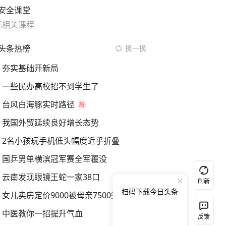
安全课堂
无相关课程
头条热榜
换一换
夯实基础开新局
一些民办高校招不到学生了
台风白海豚实时路径
我国外贸延续良好增长态势
2名小孩玩手机低头幅度近乎折叠
国乒男单横滨冠军赛全军覆没
云南发现眼镜王蛇一家38口
刷新
扫码下载今日头条
女儿卖房定价9000被母亲7500签约
中医教你一招提升气血
反馈