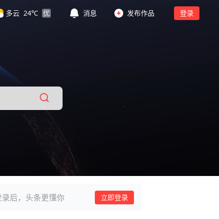
多云
24
℃
优
消息
发布作品
登录
登录后，头条更懂你
立即登录