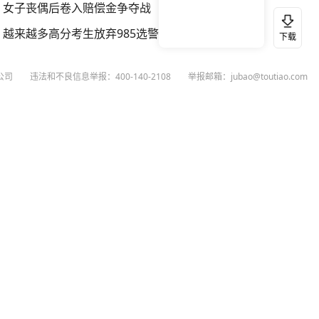
女子丧偶后卷入赔偿金争夺战
越来越多高分考生放弃985选警校
下载
公司
违法和不良信息举报：400-140-2108
举报邮箱：jubao@toutiao.com
扫码下载今日头条APP
看最新、最热资讯内容
26
今日头条
黄打非网上举报
谣言曝光台
有害信息举报
举报受理公示
 专项举报：mcnjubao@toutiao.com
人相关举报：400-140-2108
荐专项举报：sfjubao@bytedance.com
P证140141号
P备12025439号-3
文化经营许可证 京网文〔2023〕3628-111号
执照
广播电视节目制作经营许可证