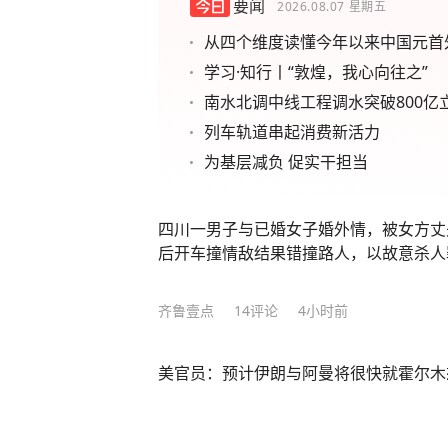
要闻
2026.08.07
星期五
从四个维度读懂今年以来中国元首
学习·知行丨“敦煌，我心向往之”
南水北调中线工程调水突破800亿
列车轨道串起消费新活力
为基层减负 促实干担当
四川一男子与已婚女子婚外情，被女方丈
后开车撞情敌结果错撞路人，以故意杀人
齐鲁壹点
14
评论
4小时前
美官员：预计伊朗与阿曼将很快就霍尔木