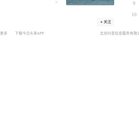
9
10
关注
到没人找你吃饭，没人喊你聚会，连电话也没几个，
更多
下载今日头条APP
北京抖音信息服务有限
往，那么你真要庆祝，说明你悟透了人性，看透了人
©
20
好。 可日子久了才发现，真正聊
扫
V-o/
他。 最开始，他不想伤了情面，
网络
不快，迎客进门。但管的闲事多了，操的闲心多了，
网上
侵权
MCN
，每一个故事都是世间百态的缩影，细细品读绝对受益
未成年
算法推
方悬赏8万通缉
证明自己在世界上的存在价值。 然而，莫言
京IC
混到没人找你吃饭，没人喊你聚会，连电话也没几
京IC
话时只当是戏言，细品才知
网络
水般退去，露出的或许不是荒芜的滩涂，而是可以扎
营业