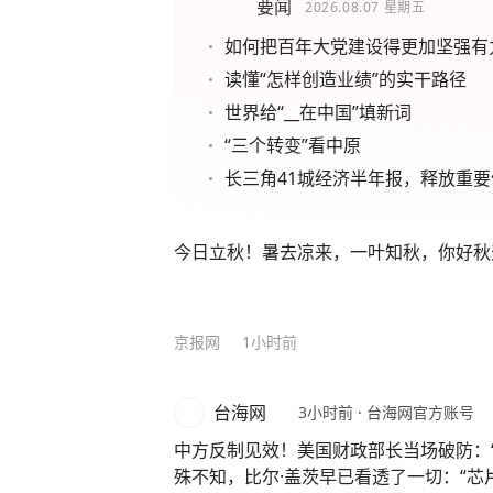
要闻
2026.08.07
星期五
如何把百年大党建设得更加坚强有
读懂“怎样创造业绩”的实干路径
世界给“__在中国”填新词
“三个转变”看中原
长三角41城经济半年报，释放重要
今日立秋！暑去凉来，一叶知秋，你好秋
京报网
1小时前
台海网
3小时前
·
台海网官方账号
中方反制见效！美国财政部长当场破防：
殊不知，比尔·盖茨早已看透了一切：“芯