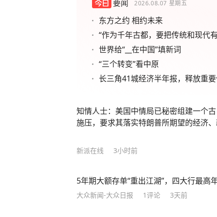
要闻
2026.08.07
星期五
东方之约 相约未来
“作为千年古都，要把传统和现代有
世界给“__在中国”填新词
“三个转变”看中原
长三角41城经济半年报，释放重要
知情人士：美国中情局已秘密组建一个古
施压，要求其落实特朗普所期望的经济、
新派在线
3小时前
5年期大额存单“重出江湖”，四大行最高年化
大众新闻-大众日报
1
评论
3天前