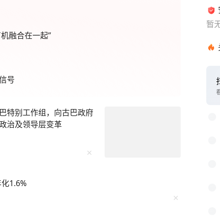
暂
机融合在一起”
信号
1
2
巴特别工作组，向古巴政府
3
政治及领导层变革
4
5
6
1.6%
7
8