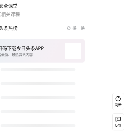
安全课堂
无相关课程
头条热榜
换一换
奋进开新局 实干挑大梁
今日立秋
美宣布对多晶硅加征关税
我国编制完成新版全月地质图
立秋有哪些习俗
男子结婚8年发现3个女儿均非亲生
台风白海豚或吞并鲸鱼 登陆地点更新
刷新
扫码下载今日头条
眼镜店老板副业做的AI视频火到海外
立秋不意味真正秋季到来
反馈