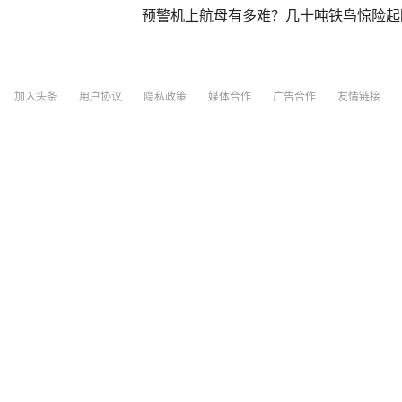
预警机上航母有多难？几十吨铁鸟惊险起
中国新闻网
15
评论
5天前
加入头条
用户协议
隐私政策
媒体合作
广告合作
友情链接
特朗普连说两个“NO”回应支持万斯参选
斯参选还为时过早”
九派新闻
34分钟前
游客在大理一4A级景区的石窟介绍中发现
文旅：正在核查
极目新闻
10
评论
23小时前