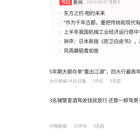
要闻
2026.08.07
星期五
东方之约 相约未来
“作为千年古都，要把传统和现代有
上半年我国机械工业经济运行稳中
钟声：日本新版《防卫白皮书》，
风雨磨砺香如故
5年期大额存单“重出江湖”，四大行最高年化
大众新闻-大众日报
1
评论
3天前
3名辅警查酒驾收钱就放行 还致一醉驾男
闪电新闻
10
评论
3天前