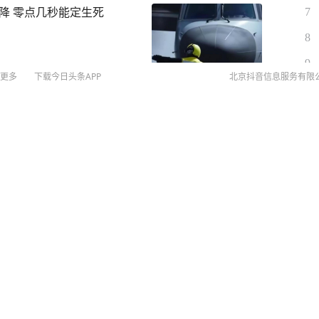
降 零点几秒能定生死
7
8
9
更多
下载今日头条APP
北京抖音信息服务有限
10
总统，“万斯很棒，但支持万
©
20
扫
25处英文翻译错误，当地
网络
网上
侵权
MCN
未成年
算法推