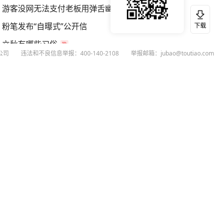
游客没网无法支付老板用弹舌幽默化解
粉笔发布“自曝式”公开信
下载
立秋有哪些习俗
公司
违法和不良信息举报：400-140-2108
举报邮箱：jubao@toutiao.com
发行市值610亿 谁是宇树科技背后赢家
扫码下载今日头条APP
看最新、最热资讯内容
26
今日头条
黄打非网上举报
谣言曝光台
有害信息举报
举报受理公示
 专项举报：mcnjubao@toutiao.com
人相关举报：400-140-2108
荐专项举报：sfjubao@bytedance.com