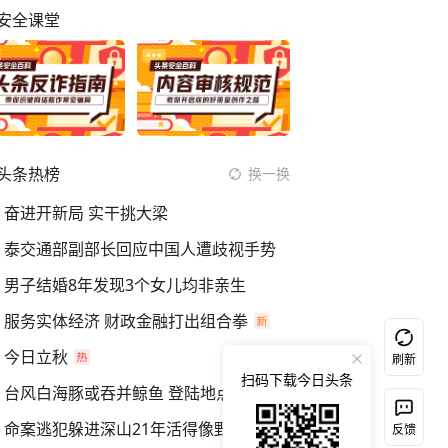
安全课堂
头条热榜
换一换
奋进开新局 实干挑大梁
泰交通部副部长回应中国人遭歧视手势
男子结婚8年发现3个女儿均非亲生
服务实体经济 财政金融打出组合拳
今日立秋
刷新
扫码下载今日头条
台风白海豚或吞并鲸鱼 登陆地点更新
命案逃犯躲进深山21年活得像野人
反馈