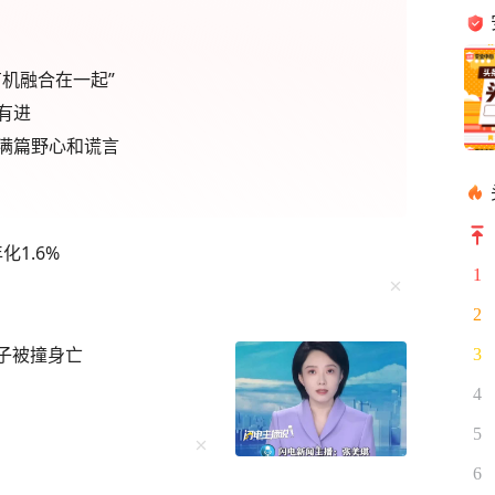
机融合在一起”
有进
满篇野心和谎言
1.6%
1
2
子被撞身亡
3
4
5
6