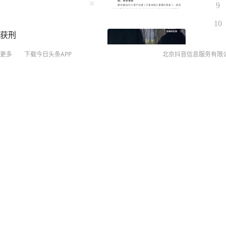
9
10
婚获刑
更多
下载今日头条APP
北京抖音信息服务有限
©
20
扫
账号
关注
网络
今年亚锦赛和亚运会 澎湃
网上
盈莹在其个人微博“@能量小
侵权
3
图
经评估确定无缘本届亚锦赛
MCN
点状况，需要进行手术，手术
未成年
过综合评估，确定无缘本届
算法推
难，一架医疗机撞山，机上人
永远是一切的前提。接下来
京IC
国家队在赛事中发挥出色，
京IC
悉的赛场。” 4月29日，
网络
局排球馆举行公开训练课。
营业