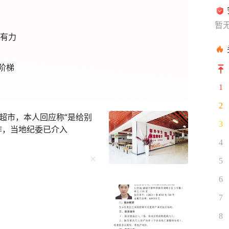
暂
强有力
阶梯
1
2
超市，本人回应称“是给别
3
作，当地纪委已介入
4
5
6
7
8