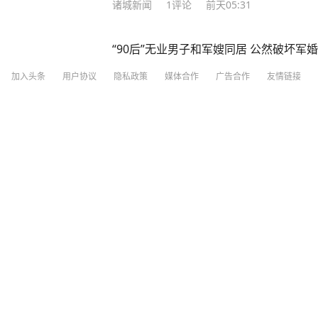
诸城新闻
1
评论
前天05:31
“90后”无业男子和军嫂同居 公然破坏军
加入头条
用户协议
隐私政策
媒体合作
广告合作
友情链接
闪电新闻
19
评论
5天前
澎湃新闻
21小时前
·
澎湃新闻官方
女排国手李盈莹已做心脏手术，确定无缘
新闻记者 祁东 8月5日，中国女排队员李
瑩瑩”上发文称，自己已做了心脏手术，
分享
4
41
与亚运会。 李盈莹写道：“因为心脏出
做的很成功，现在已经出院回家休养。经
美国曝出首起军方GPS干扰导致民航空
亚锦赛与亚运会。心中满是遗憾，但健康
员全部遇难
专注术后康复，一步一步调整状态。祝愿
取得好成绩，也期待痊愈之后，再次踏上熟
中国国家女子排球队在国家体育总局训练
红星新闻
2
评论
21小时前