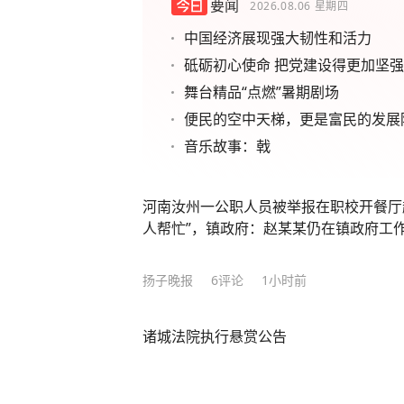
要闻
2026.08.06
星期四
中国经济展现强大韧性和活力
砥砺初心使命 把党建设得更加坚
舞台精品“点燃”暑期剧场
便民的空中天梯，更是富民的发展
音乐故事：戟
河南汝州一公职人员被举报在职校开餐厅
人帮忙”，镇政府：赵某某仍在镇政府工
扬子晚报
6
评论
1小时前
诸城法院执行悬赏公告