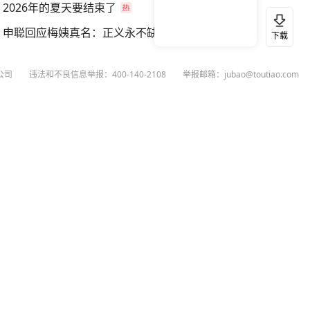
2026年的夏天要结束了
申聪回应梅姨真名：正义永不缺席
下载
公司
违法和不良信息举报：400-140-2108
举报邮箱：jubao@toutiao.com
扫码下载今日头条APP
看最新、最热资讯内容
26
今日头条
黄打非网上举报
谣言曝光台
有害信息举报
举报受理公示
 专项举报：mcnjubao@toutiao.com
人相关举报：400-140-2108
荐专项举报：sfjubao@bytedance.com
P证140141号
P备12025439号-3
文化经营许可证 京网文〔2023〕3628-111号
执照
广播电视节目制作经营许可证