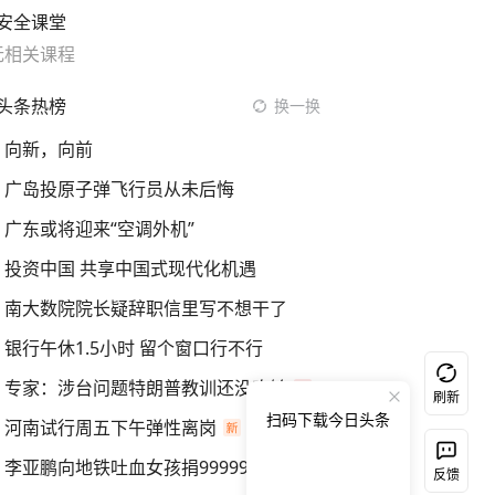
安全课堂
无相关课程
头条热榜
换一换
向新，向前
广岛投原子弹飞行员从未后悔
广东或将迎来“空调外机”
投资中国 共享中国式现代化机遇
南大数院院长疑辞职信里写不想干了
银行午休1.5小时 留个窗口行不行
专家：涉台问题特朗普教训还没吃够
刷新
扫码下载今日头条
河南试行周五下午弹性离岗
李亚鹏向地铁吐血女孩捐99999元
反馈