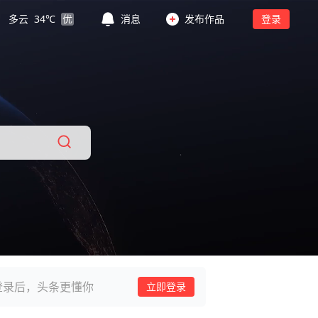
多云
34
℃
优
消息
发布作品
登录
登录后，头条更懂你
立即登录