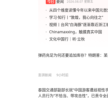
要闻
2026.08.07
星期五
从四个维度读懂今年以来中国元首
学习·知行丨“敦煌，我心向往之”
视频丨台风“白海豚”逐渐靠近浙江
Chinamaxxing，触摸真实中国
文化中国行｜听·立秋
弹药充足为何还要追加库存？特朗普：某
澎湃新闻
9小时前
泰国交通部副部长就“中国游客遭歧视性
人员行为“不恰当、带攻击性”，已责令