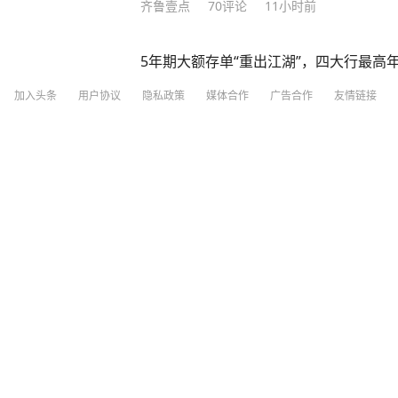
齐鲁壹点
70
评论
11小时前
5年期大额存单“重出江湖”，四大行最高年化
大众新闻-大众日报
1
评论
3天前
加入头条
用户协议
隐私政策
媒体合作
广告合作
友情链接
日本女网红直播时自杀身亡，自缢前曾说
暴，发文宣布“退圈”导致网暴升级
新晚报
12
评论
6小时前