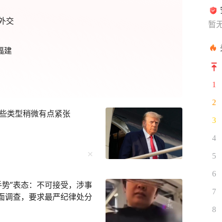
外交
暂
福建
1
2
些类型稍微有点紧张
3
4
5
6
手势”表态：不可接受，涉事
7
全面调查，要求最严纪律处分
8