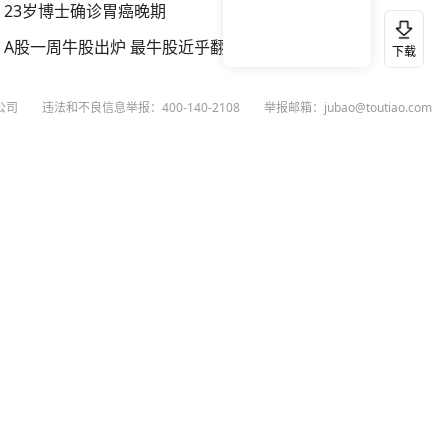
23岁博士确诊胃癌晚期
A股一周牛股出炉 最牛股近乎翻倍
下载
公司
违法和不良信息举报：400-140-2108
举报邮箱：jubao@toutiao.com
扫码下载今日头条APP
看最新、最热资讯内容
26
今日头条
黄打非网上举报
谣言曝光台
有害信息举报
举报受理公示
 专项举报：mcnjubao@toutiao.com
人相关举报：400-140-2108
荐专项举报：sfjubao@bytedance.com
P证140141号
P备12025439号-3
文化经营许可证 京网文〔2023〕3628-111号
执照
广播电视节目制作经营许可证