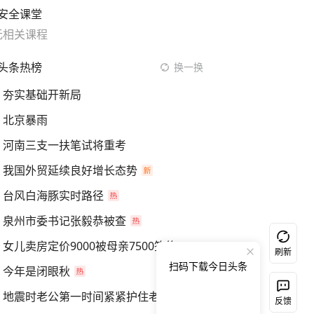
安全课堂
无相关课程
头条热榜
换一换
夯实基础开新局
北京暴雨
河南三支一扶笔试将重考
我国外贸延续良好增长态势
台风白海豚实时路径
泉州市委书记张毅恭被查
女儿卖房定价9000被母亲7500签约
刷新
扫码下载今日头条
今年是闭眼秋
地震时老公第一时间紧紧护住老婆
反馈