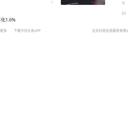
9
10
1.6%
更多
下载今日头条APP
北京抖音信息服务有限
“本来还想多活一会儿”；此前因追星遭到大规模网
©
20
扫
网络
网上
侵权
MCN
未成年
算法推
京IC
京IC
网络
营业