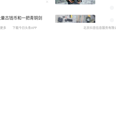
大量古钱币和一把青铜剑
更多
下载今日头条APP
北京抖音信息服务有限
，高市早苗令人不齿！
©
20
扫
网络
网上
侵权
发展有限公司官方账号
关注
MCN
，曝演员侯明昊违反道法被约
未成年
侯明昊此前在浙江永康市结
算法推
2
图
丝打招呼，存在安全隐患。