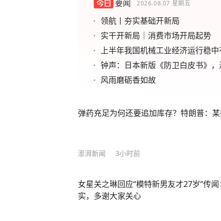
要闻
2026.08.07
星期五
领航丨夯实基础开新局
实干开新局｜消费市场开局起势
上半年我国机械工业经济运行稳中
钟声：日本新版《防卫白皮书》，
风雨磨砺香如故
弹药充足为何还要追加库存？特朗普：某
澎湃新闻
3小时前
女星关之琳回应“模特新男友才27岁”传
实，多谢大家关心