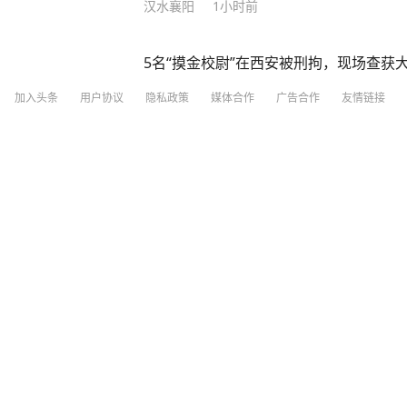
汉水襄阳
1小时前
5名“摸金校尉”在西安被刑拘，现场查获
加入头条
用户协议
隐私政策
媒体合作
广告合作
友情链接
光明网
4小时前
梅德韦杰夫：不敢提是美国扔下的原子弹
直新闻
5
评论
2小时前
四川观察
19分钟前
·
四川观察合创新媒体
多方回应侯明昊被曝违反交规 8月6日
谈的相关词条冲上热搜。有网友发文称，
束工作乘车离开时，将头伸出车外与粉
分享
评论
赞