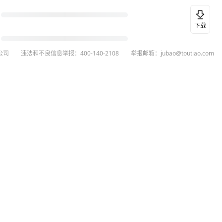
下载
公司
违法和不良信息举报：400-140-2108
举报邮箱：jubao@toutiao.com
26
今日头条
黄打非网上举报
谣言曝光台
有害信息举报
举报受理公示
 专项举报：mcnjubao@toutiao.com
人相关举报：400-140-2108
荐专项举报：sfjubao@bytedance.com