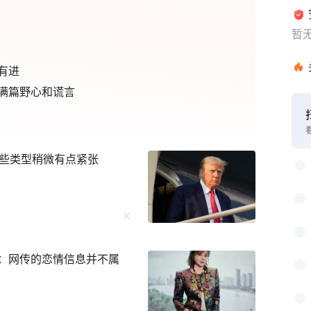
暂
有进
满篇野心和谎言
些类型稍微有点紧张
闻：网传的恋情信息并不属