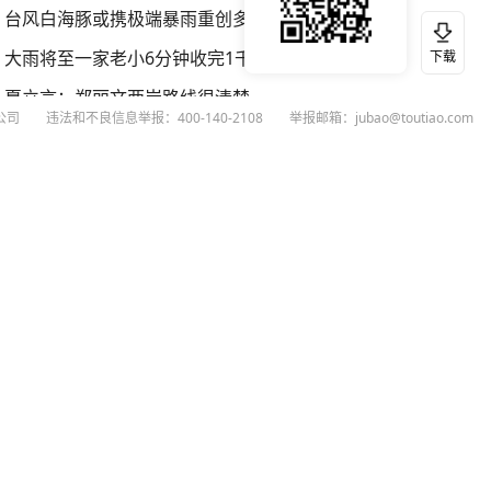
台风白海豚或携极端暴雨重创多省市
大雨将至一家老小6分钟收完1千斤稻谷
下载
夏立言：郑丽文两岸路线很清楚
公司
违法和不良信息举报：400-140-2108
举报邮箱：jubao@toutiao.com
温州发布告全体市民书：非必要不外出
扫码下载今日头条APP
看最新、最热资讯内容
26
今日头条
黄打非网上举报
谣言曝光台
有害信息举报
举报受理公示
 专项举报：mcnjubao@toutiao.com
人相关举报：400-140-2108
荐专项举报：sfjubao@bytedance.com