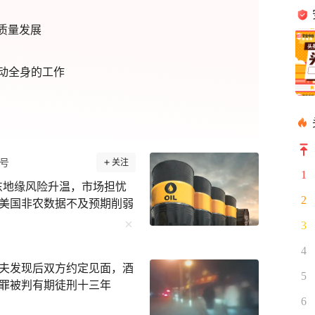
质量发展
动全身的工作
号
关注
1
东地缘风险升温，市场担忧
2
美国非农数据不及预期削弱
国际金价和银价均上涨。 7
3
特、伊朗审议霍尔木兹海峡
4
升温，市场担忧原油供应受
夫发现后双方约定见面，酒
—— 纽约商品交易所9月交
5
罪被判有期徒刑十三年
涨幅为1.15%； 10月交
6
5美元，涨幅为1.29%。 7