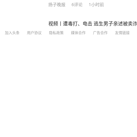
日国际金价和银价齐涨 8月7日，美国非
扬子晚报
6
评论
1小时前
加息预期，叠加美元走弱等因素，国际金
盘—— 纽约商品交易所12月交割的黄金期货
视频丨遭毒打、电击 逃生男子亲述被卖
元，上涨2.32%； 9月交割的白银期货价格
涨3.07%。 来源：央视财经
加入头条
用户协议
隐私政策
媒体合作
广告合作
友情链接
央视新闻
2
评论
前天11:20
极目新闻
2小时前
·
楚天都市报官方
浙江一男子凌晨充电时遇到交警，上前围
还自曝喝酒，被当场控制，查出醉驾 近
一起饮酒后驾车“送上门”的违法案例。一
分享
6
8
6日0时许，余杭公安交管大队五常中队
时，正在一旁等候充电位的舒某见有交警
浙江一男子称去沐足店做推拿，意外拍下
走上前围观“吃瓜”，并主动向交警发问：“
应：他怎么可以这样坑我呢，明明就是他
的问话立刻引起了执勤交警的高度警觉。
怎么了？”面对交警问询，舒某毫无防备