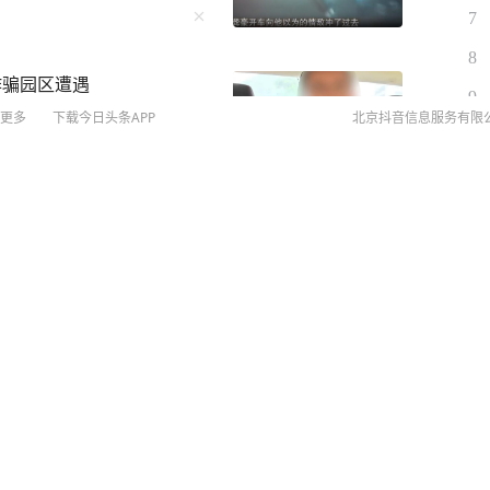
农数据不及预期削弱美联储
7
价和银价均上涨。 截至收
8
价格报每盎司4399.70美
诈骗园区遭遇
报每盎司63.499美元，上
9
更多
下载今日头条APP
北京抖音信息服务有限
10
账号
关注
观搭讪“你们在查酒驾吗”，
©
20
日，杭州公安交管部门查获
扫
2
图
起来看看是怎么回事。 7月2
网络
执勤交警在加油站处理事故
网上
在场，因好奇心驱使，下车
侵权
技师不当举动；涉事技师回
你们查酒驾吗？” 这句突兀
MCN
自己说的；警方已介入调查
交警回应：“在处理事故，
未成年
地说：“我喝了瓶啤酒，我怕
算法推