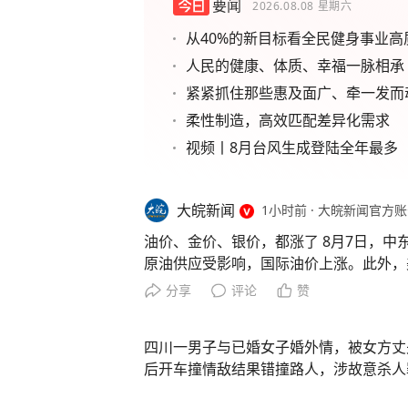
要闻
2026.08.08
星期六
从40%的新目标看全民健身事业高
人民的健康、体质、幸福一脉相承
紧紧抓住那些惠及面广、牵一发而
柔性制造，高效匹配差异化需求
视频丨8月台风生成登陆全年最多
大皖新闻
1小时前
·
大皖新闻官方账
油价、金价、银价，都涨了 8月7日，中
原油供应受影响，国际油价上涨。此外，
美联储加息预期，叠加美元走弱等因素，
分享
评论
赞
日国际油价上涨 受也门胡塞武装袭击沙
通航限制草案等事件影响，中东地缘风险
四川一男子与已婚女子婚外情，被女方丈
影响，7日国际油价上涨。 截至当天收盘
后开车撞情敌结果错撞路人，涉故意杀人
货的轻质原油期货价格收于每桶78.18美元，
货的伦敦布伦特原油期货价格收于每桶83.5