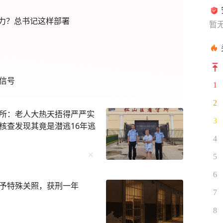
力？总书记这样部署
暂
信号
1
2
所：老人大热天捂得严严实
3
核查发现其竟是潜逃16年逃
4
5
6
予特殊关照，获刑一年
7
8