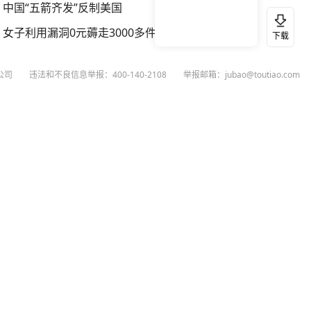
中国“五箭齐发”反制美国
女子利用漏洞0元薅走3000多件家电
下载
公司
违法和不良信息举报：400-140-2108
举报邮箱：jubao@toutiao.com
扫码下载今日头条APP
看最新、最热资讯内容
26
今日头条
黄打非网上举报
谣言曝光台
有害信息举报
举报受理公示
 专项举报：mcnjubao@toutiao.com
人相关举报：400-140-2108
荐专项举报：sfjubao@bytedance.com
P证140141号
P备12025439号-3
文化经营许可证 京网文〔2023〕3628-111号
执照
广播电视节目制作经营许可证