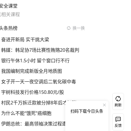
安全课堂
无相关课程
头条热榜
换一换
奋进开新局 实干挑大梁
韩媒：韩足协7场比赛性贿赂20名裁判
银行午休1.5小时 留个窗口行不行
我国编制完成新版全月地质图
女子开一天一夜空调后二氧化碳中毒
宇树科技发行价格150.80元/股
村民2千万拆迁款被分掉8年后才知晓
刷新
扫码下载今日头条
为什么不能“饿死”癌细胞
伊朗总统：最高领袖决策过程遭人利用
反馈