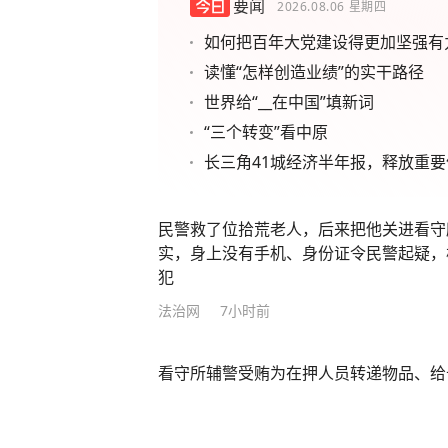
要闻
2026.08.06
星期四
如何把百年大党建设得更加坚强有
读懂“怎样创造业绩”的实干路径
世界给“__在中国”填新词
“三个转变”看中原
长三角41城经济半年报，释放重要
民警救了位拾荒老人，后来把他关进看守
实，身上没有手机、身份证令民警起疑，
犯
法治网
7小时前
看守所辅警受贿为在押人员转递物品、给