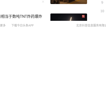
9
10
量相当于数吨TNT炸药爆炸
更多
下载今日头条APP
北京抖音信息服务有限
©
20
扫
决策过程遭人利用
网络
网上
侵权
MCN
未成年
算法推
主犯，王开坚（男，39
京IC
，悬赏最高25万元
京IC
网络
营业