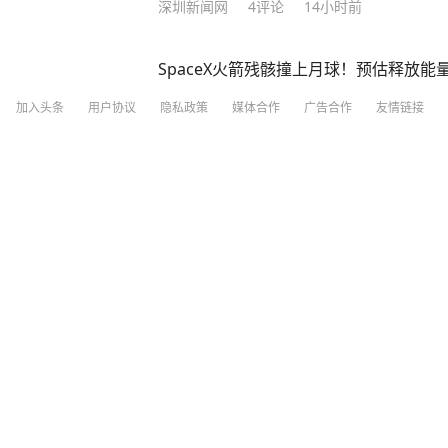
深圳新闻网
4
评论
14小时前
SpaceX火箭残骸撞上月球！预估释放能
加入头条
用户协议
隐私政策
媒体合作
广告合作
友情链接
极目新闻
7小时前
伊朗总统：目前与最高领袖联络困难，其
新黄河
3
评论
15小时前
湖南警方：余井红（女，27岁）卖淫集团
岁）毒品犯罪集团主犯；二人同日被通缉
大皖新闻
13
评论
12小时前