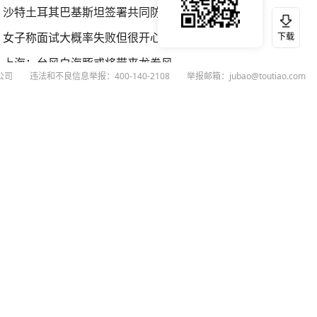
沙特土耳其巴基斯坦签署共同防务协议
女子称面试大概率失败但很开心
下载
上海：台风白海豚或将带来龙卷风
公司
违法和不良信息举报：400-140-2108
举报邮箱：jubao@toutiao.com
联合国谴责俄乌互相发动大规模袭击
扫码下载今日头条APP
看最新、最热资讯内容
26
今日头条
黄打非网上举报
谣言曝光台
有害信息举报
举报受理公示
 专项举报：mcnjubao@toutiao.com
人相关举报：400-140-2108
荐专项举报：sfjubao@bytedance.com