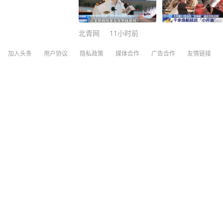
北青网
11小时前
加入头条
用户协议
隐私政策
媒体合作
广告合作
友情链接
歌手韦唯回忆10年跨国婚姻：结婚前不知
深圳新闻网
8
评论
3天前
视频丨特朗普签署针对出生公民权的行政令
央视新闻
2
评论
20小时前
江苏发布台风蓝色预警：受“白海豚”影响
苏州、南通、连云港等13市最大阵风可达8