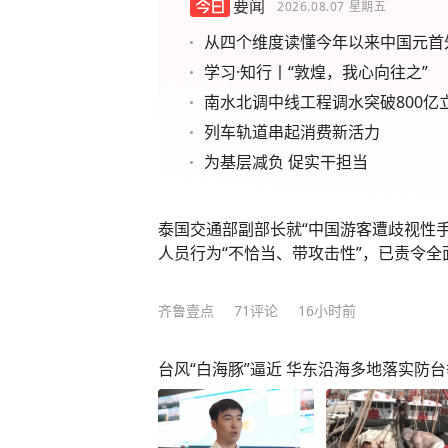
要闻
2026.08.07
星期五
从四个维度读懂今年以来中国元首
学习·知行丨“敦煌，我心向往之”
南水北调中线工程调水突破800亿
列车轨道串起消费新活力
为基层减负 促实干担当
泰国交通部副部长就“中国游客遭歧视性
人员行为“不恰当、带攻击性”，已责令
齐鲁壹点
71
评论
16小时前
台风“白海豚”逼近 华东沿海多地落实防