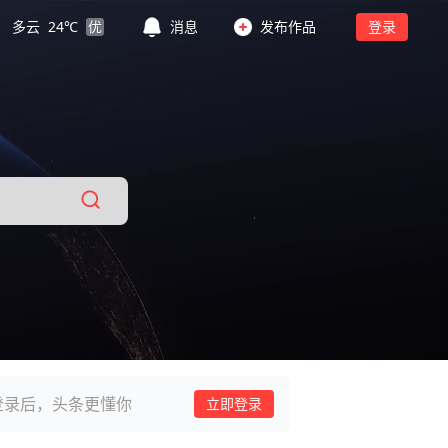
多云
24
℃
优
消息
发布作品
登录
登录后，头条更懂你
立即登录