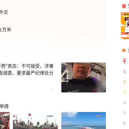
外交
立方米
手势”表态：不可接受，涉事
1
全面调查，要求最严纪律处分
2
3
4
台举措
5
6