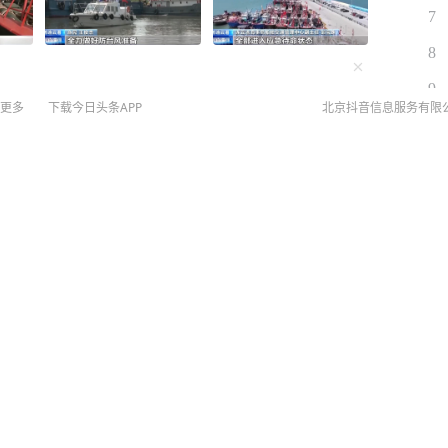
7
8
9
更多
下载今日头条APP
北京抖音信息服务有限
道他比我大25岁
10
©
20
 将严厉打击“生育旅游”
扫
网络
网上
侵权
MCN
未成年
，预计8日夜里至13日，南京、无锡、徐州、常州、
算法推
-9级