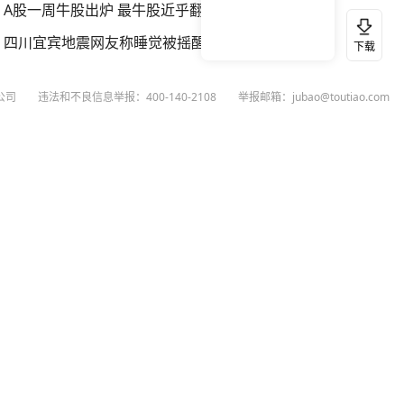
A股一周牛股出炉 最牛股近乎翻倍
四川宜宾地震网友称睡觉被摇醒
下载
公司
违法和不良信息举报：400-140-2108
举报邮箱：jubao@toutiao.com
扫码下载今日头条APP
看最新、最热资讯内容
26
今日头条
黄打非网上举报
谣言曝光台
有害信息举报
举报受理公示
 专项举报：mcnjubao@toutiao.com
人相关举报：400-140-2108
荐专项举报：sfjubao@bytedance.com
P证140141号
P备12025439号-3
文化经营许可证 京网文〔2023〕3628-111号
执照
广播电视节目制作经营许可证