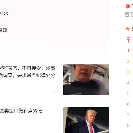
外交
暂
福建
1
2
手势”表态：不可接受，涉事
3
全面调查，要求最严纪律处分
4
5
6
些类型稍微有点紧张
7
8