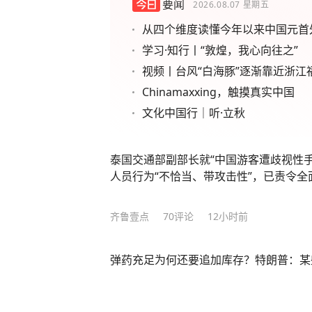
要闻
2026.08.07
星期五
从四个维度读懂今年以来中国元首
学习·知行丨“敦煌，我心向往之”
视频丨台风“白海豚”逐渐靠近浙江
Chinamaxxing，触摸真实中国
文化中国行｜听·立秋
泰国交通部副部长就“中国游客遭歧视性
人员行为“不恰当、带攻击性”，已责令
齐鲁壹点
70
评论
12小时前
弹药充足为何还要追加库存？特朗普：某