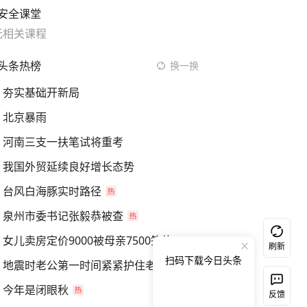
安全课堂
无相关课程
头条热榜
换一换
夯实基础开新局
北京暴雨
河南三支一扶笔试将重考
我国外贸延续良好增长态势
台风白海豚实时路径
泉州市委书记张毅恭被查
女儿卖房定价9000被母亲7500签约
刷新
扫码下载今日头条
地震时老公第一时间紧紧护住老婆
今年是闭眼秋
反馈