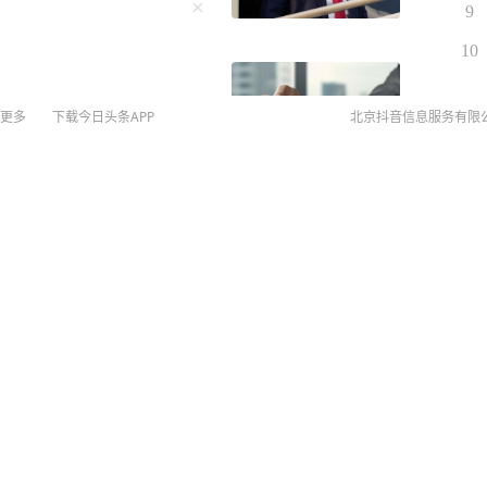
9
10
更多
下载今日头条APP
北京抖音信息服务有限
©
20
扫
客集体排队上厕所。
网络
网上
侵权
MCN
未成年
算法推
回应：打人男孩大两三岁，
京IC
京IC
网络
营业