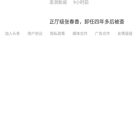
澎湃新闻
9小时前
正厅级张春香，卸任四年多后被查
加入头条
用户协议
隐私政策
媒体合作
广告合作
友情链接
上观新闻
1
评论
3小时前
南航因在航班上配发西梅汁，意外导致乘
齐鲁壹点
1小时前
甘肃积石山一男孩遭两人殴打施暴，政府
被打男孩不是留守儿童
九派新闻
1小时前