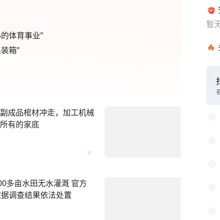
暂
的体育事业”
装箱”
1
2
4副成品棺材冲走，加工机械
3
己所有的家底
4
5
6
00多亩水田无水灌溉 官方
7
依据调查结果依法处置
8