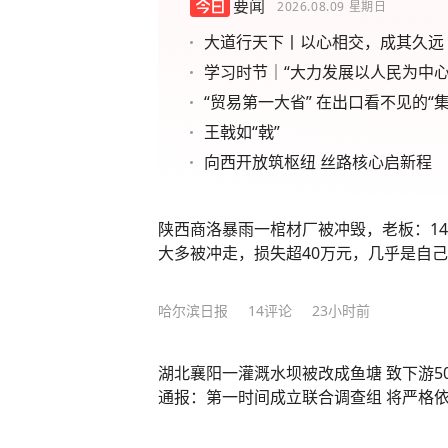
要闻
2026.08.09
星期日
大道行天下丨以心相交，成其久远
学习时节｜“大力发展以人民为中心
“贸易第一大省” 在出口看不见的“集
王戟如“戟”
向西开放筑枢纽 丝路核心启新程
陕西商洛暴雨一棺材厂被冲毁，老板：1
大多被冲走，损失超40万元，几乎是自
哈尔滨日报
14
评论
23小时前
湖北襄阳一灌溉水坝被改成鱼塘 致下游5
通报：第一时间成立联合调查组 将严格