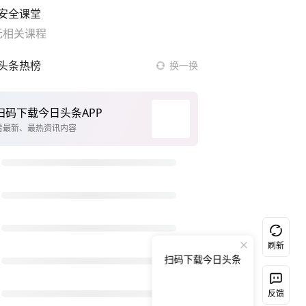
安全课堂
无相关课程
头条热榜
换一换
从科技创新看开局起步的时与势
台风白海豚正式登陆
上海中心千吨“镇楼神器”摆动明显
前7个月我国区域外贸增势稳健
台风白海豚在浙江乐清二次登陆
《新闻联播》正在直播
白海豚登陆强度略强于巴威
刷新
扫码下载今日头条
新疆阿勒泰野外使用激光灭蚊
大V：日称解放军有8架歼35是自欺欺人
反馈