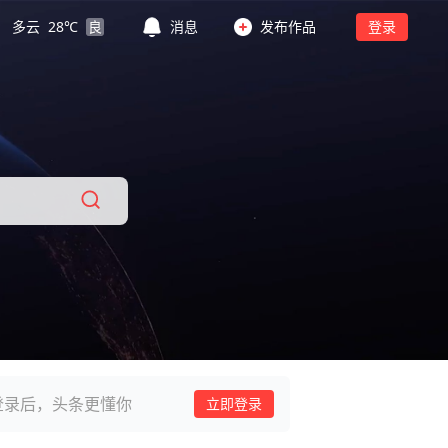
多云
28
℃
良
消息
发布作品
登录
登录后，头条更懂你
立即登录