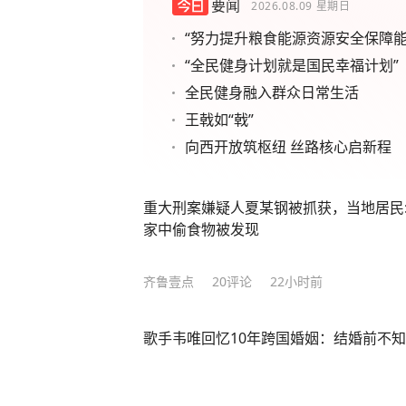
要闻
2026.08.09
星期日
“努力提升粮食能源资源安全保障能
“全民健身计划就是国民幸福计划”
全民健身融入群众日常生活
王戟如“戟”
向西开放筑枢纽 丝路核心启新程
重大刑案嫌疑人夏某钢被抓获，当地居民
家中偷食物被发现
齐鲁壹点
20
评论
22小时前
歌手韦唯回忆10年跨国婚姻：结婚前不知