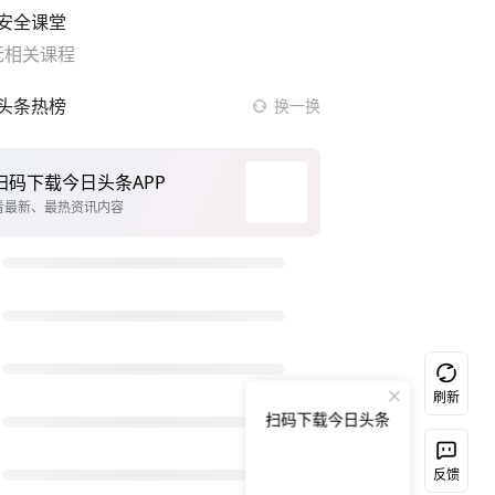
安全课堂
无相关课程
头条热榜
换一换
构建更高水平的全民健身公共服务体系
台风白海豚正式登陆
伊朗最高领袖与总统会谈
Chinamaxxing全球出圈！是啥意思
张本智和横滨赛冠军
台风登陆现场：狂风怒扫雨水横飞
伊朗陆军司令：将回应任何敌对行动
刷新
扫码下载今日头条
猫咪过火把节被抹成黑猫
白海豚对华东华北影响会大于巴威
反馈