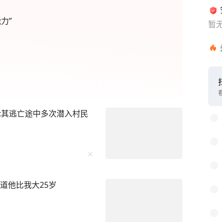
力”
暂
1
2
:其逃亡途中多次潜入村民
3
4
5
6
道他比我大25岁
7
8