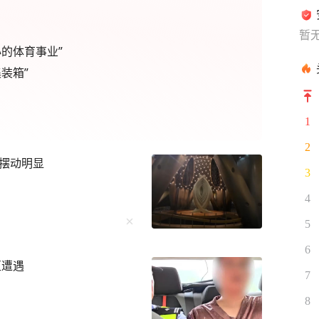
暂
的体育事业”
装箱”
1
2
器摆动明显
3
4
5
6
区遭遇
7
8