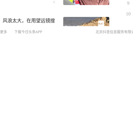
9
10
员：风浪太大，在用望远镜搜
更多
下载今日头条APP
北京抖音信息服务有限
©
20
扫
子被撞身亡
网络
网上
侵权
MCN
未成年
算法推
京IC
京IC
网络
营业