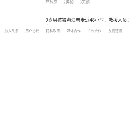
环球网
2
评论
3天前
9岁男孩被海浪卷走近48小时，救援人
索
加入头条
用户协议
隐私政策
媒体合作
广告合作
友情链接
现代快报
2小时前
3名辅警查酒驾收钱就放行 还致一醉驾男
闪电新闻
10
评论
5天前
“梅姨”可能年事已高 是否仍适用死刑？
看看新闻
8
评论
前天07:26