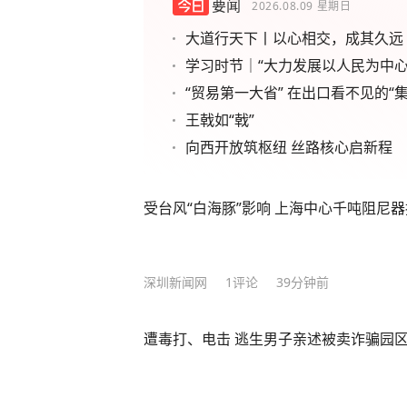
要闻
2026.08.09
星期日
大道行天下丨以心相交，成其久远
学习时节｜“大力发展以人民为中心
“贸易第一大省” 在出口看不见的“集
王戟如“戟”
向西开放筑枢纽 丝路核心启新程
受台风“白海豚”影响 上海中心千吨阻尼
深圳新闻网
1
评论
39分钟前
遭毒打、电击 逃生男子亲述被卖诈骗园