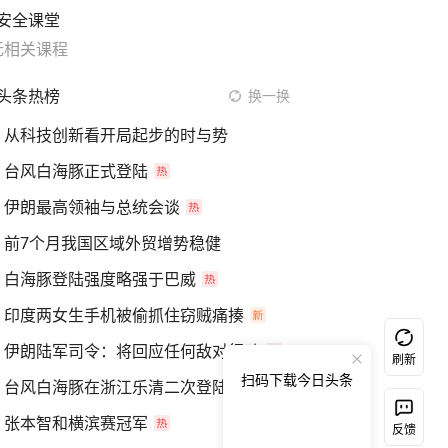
安全课堂
无相关课程
头条热榜
换一换
从科技创新看开局起步的时与势
台风白海豚正式登陆
伊朗最高领袖与总统会谈
前7个月我国区域外贸增势稳健
白海豚登陆强度略强于巴威
印度两女生手机被偷抓住窃贼痛揍
伊朗陆军司令：将回应任何敌对行动
刷新
扫码下载今日头条
台风白海豚在浙江乐清二次登陆
张本智和横滨赛冠军
反馈