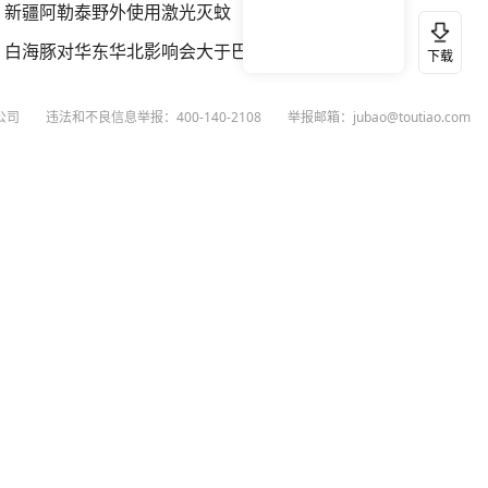
新疆阿勒泰野外使用激光灭蚊
白海豚对华东华北影响会大于巴威
下载
公司
违法和不良信息举报：400-140-2108
举报邮箱：jubao@toutiao.com
扫码下载今日头条APP
看最新、最热资讯内容
26
今日头条
黄打非网上举报
谣言曝光台
有害信息举报
举报受理公示
 专项举报：mcnjubao@toutiao.com
人相关举报：400-140-2108
荐专项举报：sfjubao@bytedance.com
P证140141号
P备12025439号-3
文化经营许可证 京网文〔2023〕3628-111号
执照
广播电视节目制作经营许可证