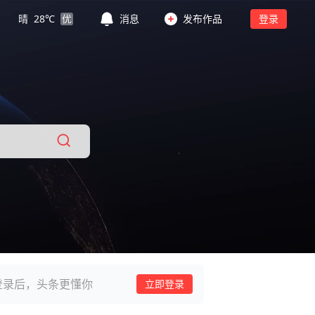
晴
28
℃
优
消息
发布作品
登录
登录后，头条更懂你
立即登录