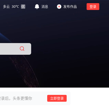
多云
30
℃
优
消息
发布作品
登录
登录后，头条更懂你
立即登录