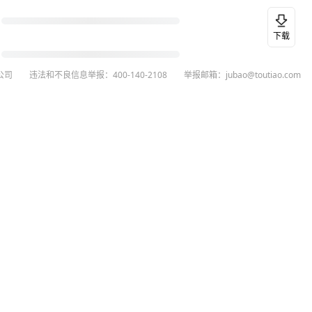
下载
公司
违法和不良信息举报：400-140-2108
举报邮箱：jubao@toutiao.com
26
今日头条
黄打非网上举报
谣言曝光台
有害信息举报
举报受理公示
 专项举报：mcnjubao@toutiao.com
人相关举报：400-140-2108
荐专项举报：sfjubao@bytedance.com