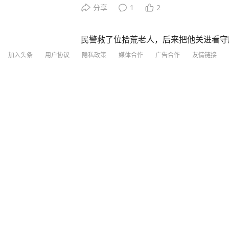
的感受。他称，2019年所画的人贩子“梅
分享
1
2
月底落网。“说句实话，这个面孔很让我
龄段的画像，并认为“梅姨”从法庭上出
民警救了位拾荒老人，后来把他关进看守
表示，期待开庭的日子，如果允许，准备
实，身上没有手机、身份证令民警起疑，
看谢家梅真实的样貌”。 出品：南都官微
加入头条
用户协议
隐私政策
媒体合作
广告合作
友情链接
犯
大象新闻 详情：https://www.toutiao.com
643264/
法治网
2小时前
王忠林辞去湖北省第十四届人民代表大会
大皖新闻
217
评论
2小时前
台海网
35分钟前
·
台海网官方账号
中方反制见效！美国财政部长当场破防：
殊不知，比尔·盖茨早已看透了一切：“芯
规模制造优势赶超上来！ 中国近期对稀土出口实施反制措施，美国在稀土供应链上高度依赖
中国，重启本土矿山却面临技术瓶颈。对
中国留学生身上！ 美国以中国留学生为筹码，施压中国撤销稀土出口管制新规。他声称若中