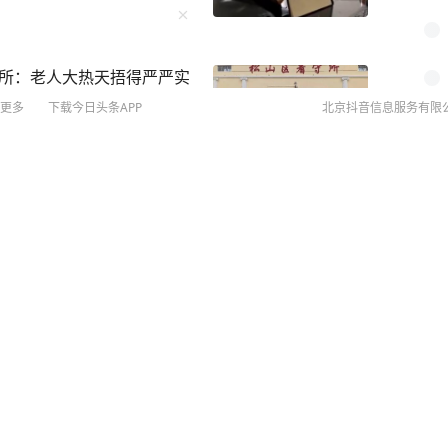
姨”画像，对应人物于今年3
厌恶。”他展示了三张不同年
现时，就是衰老后的模样。他
所：老人大热天捂得严严实
亲自去广东开庭现场，“看
核查发现其竟是潜逃16年逃
运营部 视频：白倩子 综合自
更多
下载今日头条APP
北京抖音信息服务有限
/video/7670914962197
常务委员会主任职务
©
20
扫
网络
关注
网上
“中国再不卖稀土，我就把几十万留学生全赶回去！”
侵权
片战争”困不住中国，中国将开发出自主芯片，并通过
MCN
未成年
此，美国为了给对华博弈找筹码，居然把矛头指向了
算法推