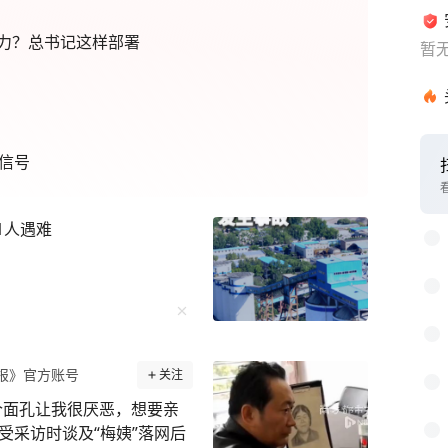
力？总书记这样部署
暂
信号
1人遇难
报》官方账号
关注
个面孔让我很厌恶，想要亲
受采访时谈及“梅姨”落网后