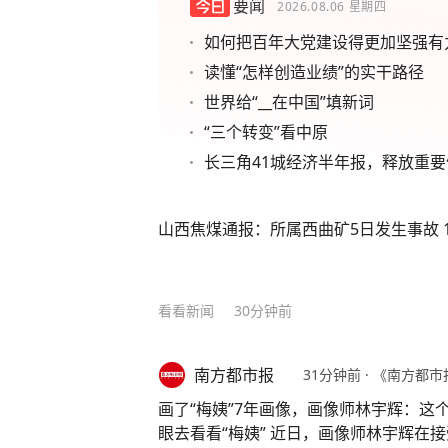
要闻
2026.08.06
星期四
如何把百年大党建设得更加坚强有
读懂“怎样创造业绩”的实干路径
世界给“__在中国”填新词
“三个转变”看中原
长三角41城经济半年报，释放重要
山西焦煤通报：所属西曲矿5日发生事故 
看看新闻
30分钟前
南方都市报
31分钟前
·
《南方都市
画了“梅姨”7年画像，画像师林宇辉：这
眼去看看“梅姨” 近日，画像师林宇辉在接