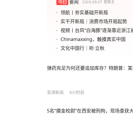
要闻
2026.08.07
星期五
领航丨夯实基础开新局
实干开新局｜消费市场开局起势
视频丨台风“白海豚”逐渐靠近浙江
Chinamaxxing，触摸真实中国
文化中国行｜听·立秋
弹药充足为何还要追加库存？特朗普：某
澎湃新闻
6小时前
5名“摸金校尉”在西安被刑拘，现场查获