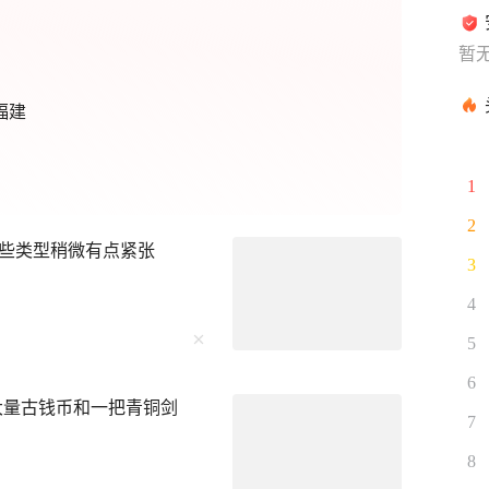
暂
福建
1
2
些类型稍微有点紧张
3
4
5
6
大量古钱币和一把青铜剑
7
8