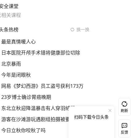
安全课堂
无相关课程
头条热榜
换一换
最是真情暖人心
日本医院开颅手术错将健康部位切除
北京暴雨
今年是闭眼秋
网易《梦幻西游》员工盗号获利173万
23岁博士确诊胃癌晚期
东北立秋迎降温暴击有人穿羽绒服
刷新
扫码下载今日头条
游客在沙滩游玩遇剧组拍摄被要求离开
今日立秋你咬秋了吗
反馈