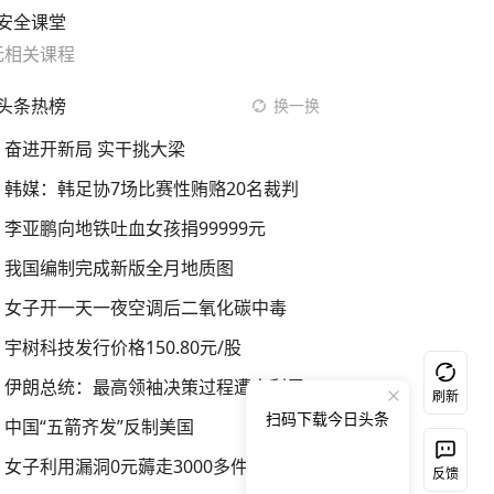
安全课堂
无相关课程
头条热榜
换一换
奋进开新局 实干挑大梁
韩媒：韩足协7场比赛性贿赂20名裁判
李亚鹏向地铁吐血女孩捐99999元
我国编制完成新版全月地质图
女子开一天一夜空调后二氧化碳中毒
宇树科技发行价格150.80元/股
伊朗总统：最高领袖决策过程遭人利用
刷新
扫码下载今日头条
中国“五箭齐发”反制美国
女子利用漏洞0元薅走3000多件家电
反馈