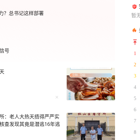
力？总书记这样部署
暂
信号
1
2
天
3
4
5
6
所：老人大热天捂得严严实
7
核查发现其竟是潜逃16年逃
8