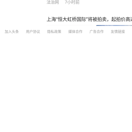
法治网
7小时前
上海“恒大虹桥国际”将被拍卖，起拍价高
加入头条
用户协议
隐私政策
媒体合作
广告合作
友情链接
每日经济新闻
9
评论
3小时前
看守所辅警受贿为在押人员转递物品、给
深圳新闻网
4
评论
13小时前
韩协被曝曾为外籍裁判安排多次性招待，
制度，并将严格遵守