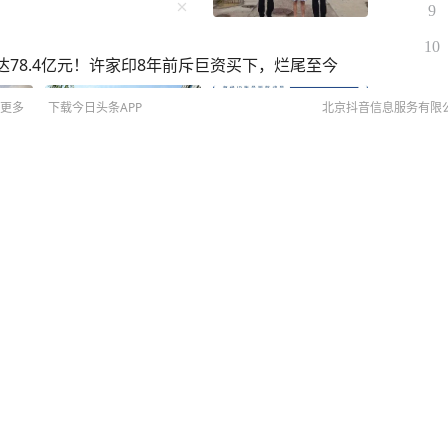
9
10
达78.4亿元！许家印8年前斥巨资买下，烂尾至今
更多
下载今日头条APP
北京抖音信息服务有限
©
20
扫
网络
网上
予特殊关照，获刑一年
侵权
MCN
未成年
算法推
京IC
京IC
足协官员：现在已完善相关
网络
营业