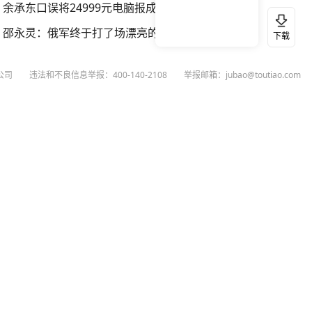
余承东口误将24999元电脑报成2499
邵永灵：俄军终于打了场漂亮的反击
下载
公司
违法和不良信息举报：400-140-2108
举报邮箱：jubao@toutiao.com
扫码下载今日头条APP
看最新、最热资讯内容
26
今日头条
黄打非网上举报
谣言曝光台
有害信息举报
举报受理公示
 专项举报：mcnjubao@toutiao.com
人相关举报：400-140-2108
荐专项举报：sfjubao@bytedance.com
P证140141号
P备12025439号-3
文化经营许可证 京网文〔2023〕3628-111号
执照
广播电视节目制作经营许可证