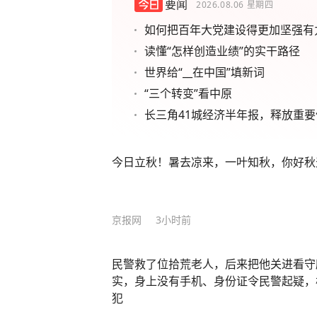
要闻
2026.08.06
星期四
如何把百年大党建设得更加坚强有
读懂“怎样创造业绩”的实干路径
世界给“__在中国”填新词
“三个转变”看中原
长三角41城经济半年报，释放重要
今日立秋！暑去凉来，一叶知秋，你好秋
京报网
3小时前
民警救了位拾荒老人，后来把他关进看守
实，身上没有手机、身份证令民警起疑，
犯