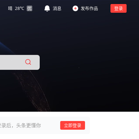
晴
28
℃
优
消息
发布作品
登录
登录后，头条更懂你
立即登录