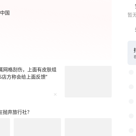
康中国
暂
金属网格刮伤，上面有皮肤组
S店方称会给上面反馈”
正在抛弃旅行社？