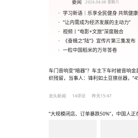
要闻
2026.08.08
星期六
学习新语｜乐享全民健身 共筑健
“让内需成为经济发展的主动力”
视频丨“电影+文旅”深度融合
《奋楫之“陆”》宣传片第三集发布
一粒中国稻米的万年答卷
车门音响变“暗器”？车主下车时被音响
织残留，当事人：锋利如土豆擦丝器，“4
龙头新闻
14
评论
昨天15:47
“大规模闭店、订单暴跌50%”，中国人