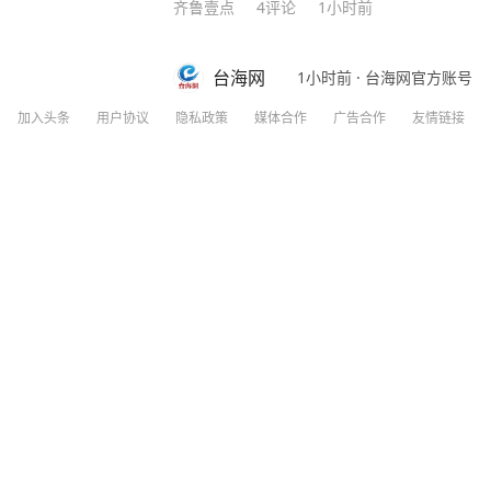
齐鲁壹点
4
评论
1小时前
台海网
1小时前
·
台海网官方账号
中方反制见效！美国财政部长当场破防：
加入头条
用户协议
隐私政策
媒体合作
广告合作
友情链接
殊不知，比尔·盖茨早已看透了一切：“芯
规模制造优势赶超上来！ 中国近期对稀土出口实施反制措施，美国在稀土供应链上高度依赖
中国，重启本土矿山却面临技术瓶颈。对
中国留学生身上！ 美国以中国留学生为筹码，施压中国撤销稀土出口管制新规。他声称若中
https://v.douyin.com/wj759cfrtV
方不妥协，美国可能驱逐“数万名在美中国
国想威胁中国让步，却不知此方法会更加激发中国的爆发力！
禁令是否 “以一种奇怪的方式产生了相反
分享
8
88
人在芯片制造等各个方面全速前进。” 面对美国芯片封锁，中国3年实现半导体设备国产化率
从12%跃至35%；稀土加工产能占全球9
一路”合作、RCEP贸易圈扩容，更让中国在全球经济
王忠林辞去湖北省第十四届人民代表大会
无人机成本只有美国的1%，珠海航展上
大皖新闻
265
评论
3小时前
“没法比”。 而我国如今之所以有这样的底气，就是因为有人才的支撑！ 据悉，2024年中国高
层次科技人才数量达32,511人，占全球的27.9%，位居
渔。除了技术人才，还有一种更可贵的“