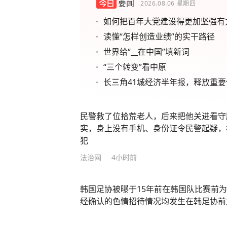
要闻
2026.08.06
星期四
如何把百年大党建设得更加坚强有
读懂“怎样创造业绩”的实干路径
世界给“__在中国”填新词
“三个转变”看中原
长三角41城经济半年报，释放重要
民警救了位拾荒老人，后来把他关进看守
实，身上没有手机、身份证令民警起疑，
犯
法治网
4小时前
韩国足协被曝于15年前在韩国队比赛前
经确认的色情招待情况均发生在韩足协前