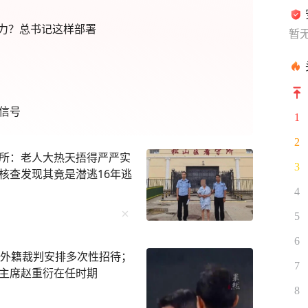
力？总书记这样部署
暂
信号
1
2
所：老人大热天捂得严严实
3
核查发现其竟是潜逃16年逃
4
5
6
为外籍裁判安排多次性招待；
7
主席赵重衍在任时期
8