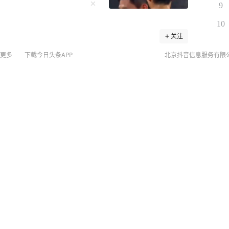
9
10
关注
“中国再不卖稀土，我就把几十万留学生全赶回去！”
更多
下载今日头条APP
北京抖音信息服务有限
片战争”困不住中国，中国将开发出自主芯片，并通过
此，美国为了给对华博弈找筹码，居然把矛头指向了
©
20
扫
Y/
留学生”，并威胁在金融、软件等领域升级行动。 美
网络
 举例，CNN主持人曾询问科技
网上
的效果”，盖茨回应称：“绝对是这样。禁令迫使中国
侵权
MCN
0%，一纸出口管制便让F-35战机生产线告急。而“一带
未成年
动荡中稳如磐石。 还有无人机碾压：中国
算法推
常务委员会主任职务
展示的无人机航母、机器狗作战群，让美军司令直呼
京IC
京IC
全球首位。 当然，授人以鱼不如授人以
网络
文化战士”。比如李柘远——用自己的方式，为国家未
营业