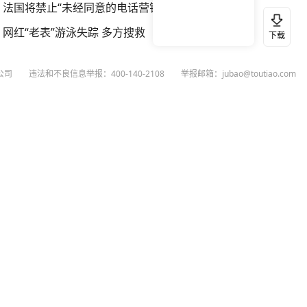
法国将禁止“未经同意的电话营销”
网红“老表”游泳失踪 多方搜救
下载
公司
违法和不良信息举报：400-140-2108
举报邮箱：jubao@toutiao.com
扫码下载今日头条APP
看最新、最热资讯内容
26
今日头条
黄打非网上举报
谣言曝光台
有害信息举报
举报受理公示
 专项举报：mcnjubao@toutiao.com
人相关举报：400-140-2108
荐专项举报：sfjubao@bytedance.com
P证140141号
P备12025439号-3
文化经营许可证 京网文〔2023〕3628-111号
执照
广播电视节目制作经营许可证