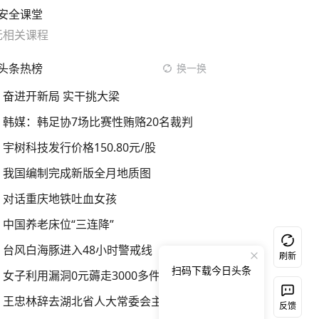
安全课堂
无相关课程
头条热榜
换一换
奋进开新局 实干挑大梁
韩媒：韩足协7场比赛性贿赂20名裁判
宇树科技发行价格150.80元/股
我国编制完成新版全月地质图
对话重庆地铁吐血女孩
中国养老床位“三连降”
台风白海豚进入48小时警戒线
刷新
扫码下载今日头条
女子利用漏洞0元薅走3000多件家电
王忠林辞去湖北省人大常委会主任职务
反馈