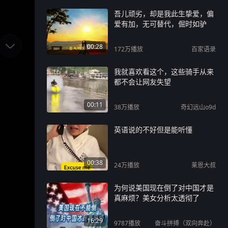
吾儿顽劣，却是我此生挚爱，偏
爱有加，无可替代，倔时如驴
00:28
172万
播放
百家语录
我就喜欢看这个，这些骑手从来
都不会让网友失望
00:11
38万
播放
奇幻远山o9d
英语说的不好但是能听懂
00:38
24万
播放
莱恩大叔
为何说美国现在倒了对中国才是
真麻烦？美女分析太透彻了
16:29
9787
播放
奋斗拼搏（双向奔赴）