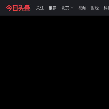
关注
推荐
北京
视频
财经
科