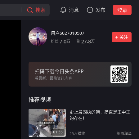
搜索
消息
发布
登录
用户6027010507
关注
粉丝
赞
7.0
27.8
万
万
扫码下载今日头条APP
看最新、最热资讯内容
推荐视频
史上最固执的狗，简直是王中王
的存在！
01:56
25万
播放
细雨润泽