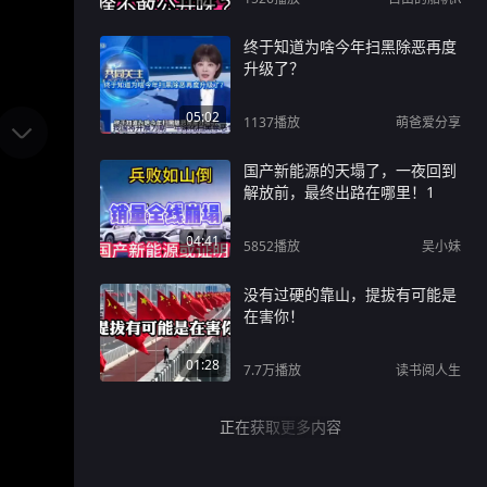
终于知道为啥今年扫黑除恶再度
升级了？
05:02
1137
播放
萌爸爱分享
国产新能源的天塌了，一夜回到
解放前，最终出路在哪里！1
04:41
5852
播放
吴小妹
没有过硬的靠山，提拔有可能是
在害你！
01:28
7.7万
播放
读书阅人生
正在获取更多内容