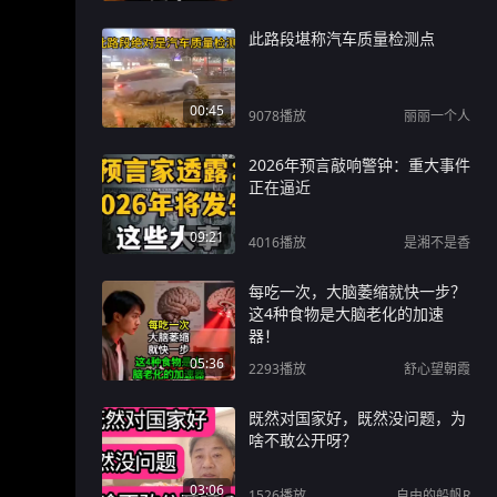
此路段堪称汽车质量检测点
00:45
9078
播放
丽丽一个人
2026年预言敲响警钟：重大事件
正在逼近
09:21
4016
播放
是湘不是香
每吃一次，大脑萎缩就快一步？
这4种食物是大脑老化的加速
器！
05:36
2293
播放
舒心望朝霞
既然对国家好，既然没问题，为
啥不敢公开呀？
03:06
1526
播放
自由的船帆R