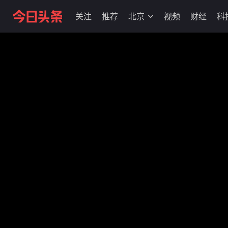
关注
推荐
北京
视频
财经
科