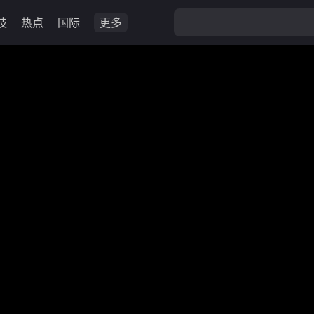
技
热点
国际
更多