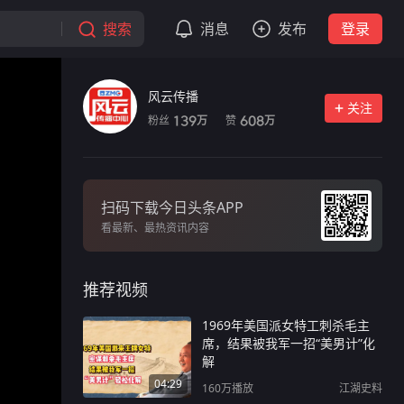
搜索
消息
发布
登录
风云传播
关注
粉丝
赞
139
608
万
万
扫码下载今日头条APP
看最新、最热资讯内容
推荐视频
1969年美国派女特工刺杀毛主
席，结果被我军一招“美男计”化
解
04:29
160万
播放
江湖史料