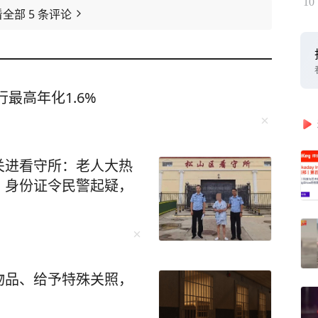
10
看全部
5
条评论
最高年化1.6%
关进看守所：老人大热
、身份证令民警起疑，
物品、给予特殊关照，