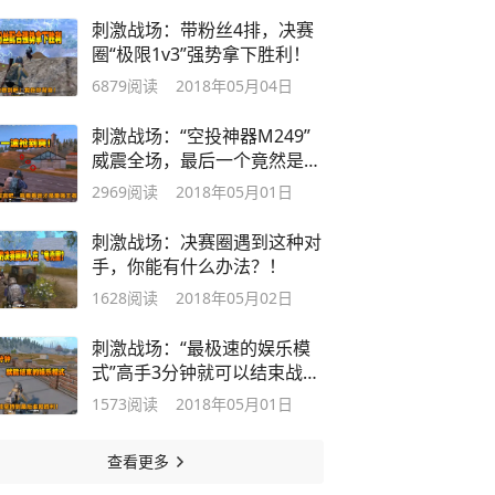
刺激战场：带粉丝4排，决赛
圈“极限1v3”强势拿下胜利！
6879
阅读
2018年05月04日
刺激战场：“空投神器M249”
威震全场，最后一个竟然是机
器人？
2969
阅读
2018年05月01日
刺激战场：决赛圈遇到这种对
手，你能有什么办法？！
1628
阅读
2018年05月02日
刺激战场：“最极速的娱乐模
式”高手3分钟就可以结束战
斗！
1573
阅读
2018年05月01日
查看更多