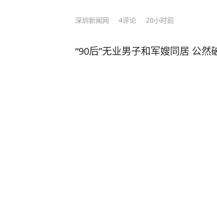
深圳新闻网
4
评论
20小时前
“90后”无业男子和军嫂同居 公
闪电新闻
19
评论
6天前
美国总统特朗普突然改口！这次
弹药库存充足，但“某些类型弹药”
未具体说明供应紧张的是哪些弹
闽南网
5
评论
1小时前
中央气象台发布台风预警：台风“