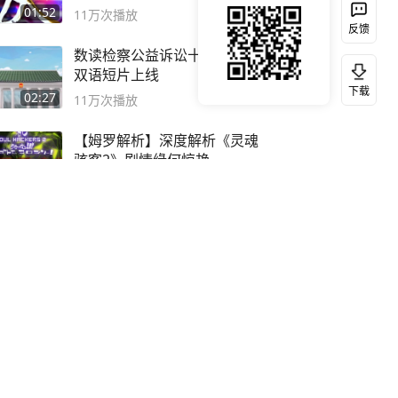
01:52
11万
次播放
反馈
数读检察公益诉讼十年！中英
双语短片上线
下载
02:27
11万
次播放
【姆罗解析】深度解析《灵魂
骇客2》剧情缘何惊艳
21:25
11万
次播放