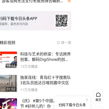
游客没网无法支付老板用弹舌幽默化解
扫码下载今日头条APP
看最新、最热资讯内容
精彩视频
换一换
科技与艺术的桥梁：专访跨界
创客，解码DigiShow的创新
之路
18:18
13万
次播放
独家连线：青岛红十字搜救队
3名队员抵达日喀则震中灾区
01:02
11万
次播放
首页
《庆》 #第5个中国人民警察
扫码下载今日头条
节 #好样儿的！你