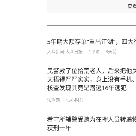
查
5年期大额存单“重出江湖”，四大行
大众新闻-大众日报
1
评论
3天前
民警救了位拾荒老人，后来把他
天捂得严严实实，身上没有手机
核查发现其竟是潜逃16年逃犯
法治网
13小时前
看守所辅警受贿为在押人员转递
获刑一年