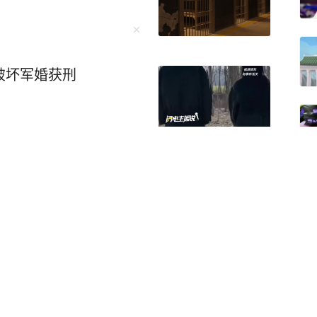
然破坏军婚获刑
亲口承认了：目前总体
供应“相对紧张”，他并
药
白海豚”可能9日下午至1