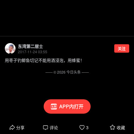
东湾第二居士
关注
2017-11-24 03:55
用枣子钓鲫鱼切记不能用酒浸泡，用蜂蜜！
—— ©
2026
今日头条
——
APP内打开
分享
评论
3
收藏