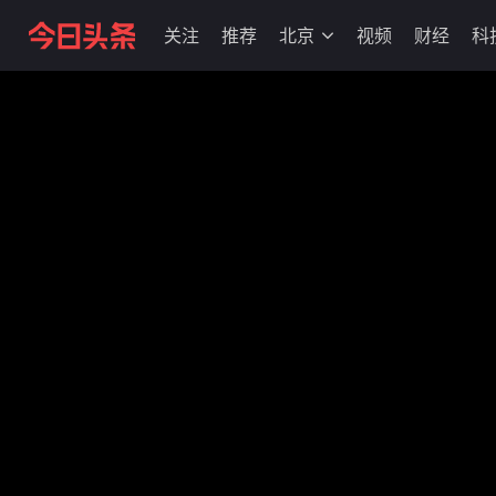
关注
推荐
北京
视频
财经
科