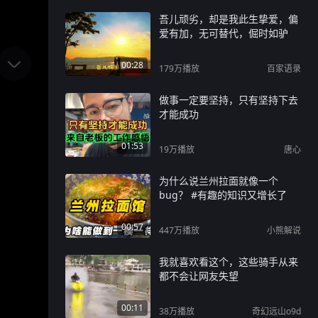
吾儿顽劣，却是我此生挚爱，偏
爱有加，无可替代，倔时如驴
00:28
179万
播放
百家语录
做事一定要坚持，只有坚持下去
才能成功
01:53
19万
播放
唐心
为什么说兰州拉面就像一个
bug？ #有趣的知识又增长了
00:57
447万
播放
小熊解说
我就喜欢看这个，这些骑手从来
都不会让网友失望
00:11
38万
播放
奇幻远山o9d