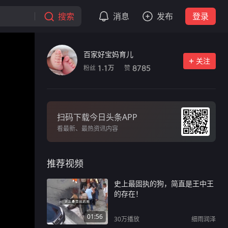
搜索
消息
发布
登录
百家好宝妈育儿
关注
粉丝
赞
1.1
8785
万
扫码下载今日头条APP
看最新、最热资讯内容
推荐视频
史上最固执的狗，简直是王中王
的存在！
01:56
30万
播放
细雨润泽