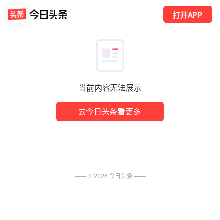
打开APP
当前内容无法展示
去今日头条看更多
—— ©
2026
今日头条
——