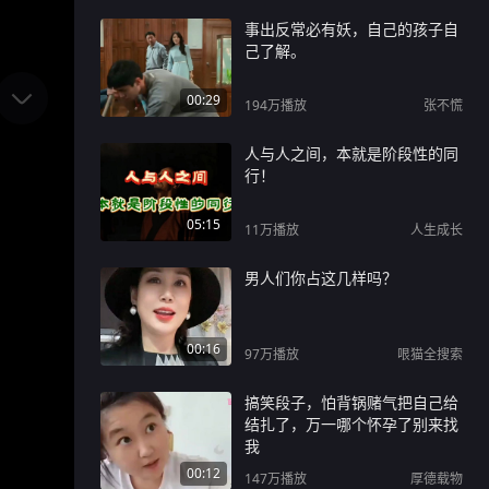
事出反常必有妖，自己的孩子自
己了解。
00:29
194万
播放
张不慌
人与人之间，本就是阶段性的同
行！
05:15
11万
播放
人生成长
男人们你占这几样吗？
00:16
97万
播放
哏猫全搜索
搞笑段子，怕背锅赌气把自己给
结扎了，万一哪个怀孕了别来找
我
00:12
147万
播放
厚德载物