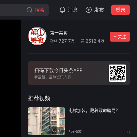
搜索
消息
发布
登录
第一美食
关注
粉丝
赞
727.7
2512.4
万
万
扫码下载今日头条APP
看最新、最热资讯内容
推荐视频
电梯加装，藏着致命骗局？
03:21
3万
播放
bing