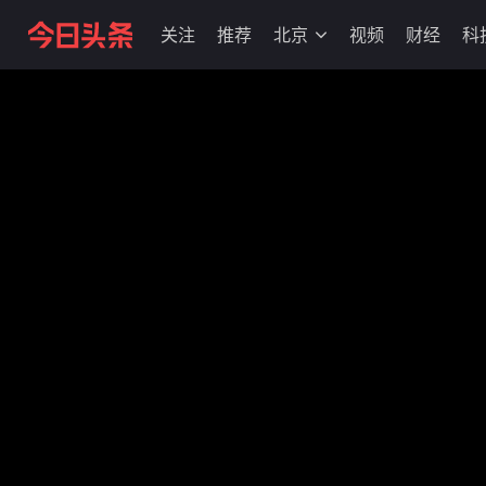
关注
推荐
北京
视频
财经
科