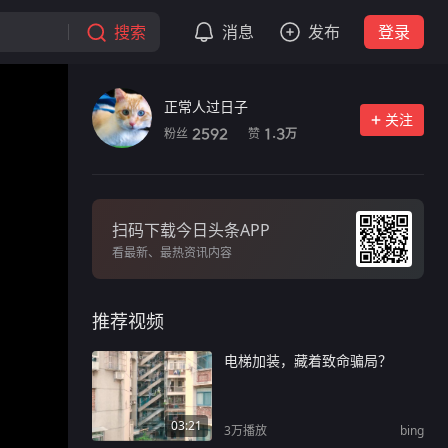
搜索
消息
发布
登录
正常人过日子
关注
粉丝
赞
2592
1.3
万
扫码下载今日头条APP
看最新、最热资讯内容
推荐视频
电梯加装，藏着致命骗局？
03:21
3万
播放
bing