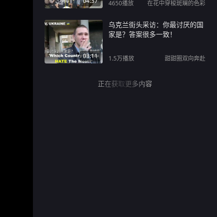
04:37
4650
播放
在花中穿梭斑斓的色彩
乌克兰街头采访：你最讨厌的国
家是？答案很多一致！
03:11
1.5万
播放
甜甜圈双向奔赴
正在获取更多内容