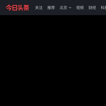
关注
推荐
北京
视频
财经
科