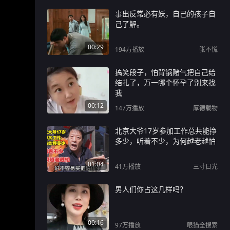
事出反常必有妖，自己的孩子自
己了解。
00:29
194万
播放
张不慌
搞笑段子，怕背锅赌气把自己给
结扎了，万一哪个怀孕了别来找
我
00:12
147万
播放
厚德载物
北京大爷17岁参加工作总共能挣
多少，听着不少，为何越老越怕
01:04
41万
播放
三寸日光
男人们你占这几样吗？
00:16
97万
播放
哏猫全搜索