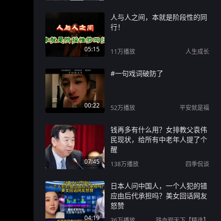
人与人之间，本就是阶段性的同
行！
05:15
11万
播放
人生成长
#一句戏词破防了
00:22
52万
播放
平安就是福
钱再多有什么用？女排教父袁伟
民现状，给所有中老年人提了个
醒
07:45
138万
播放
四季侃谈
日本人问中国人，一个人犯的错
应由后代承担吗？美女回话网友
怒赞
04:19
36万
播放
铁血观天下【精选】