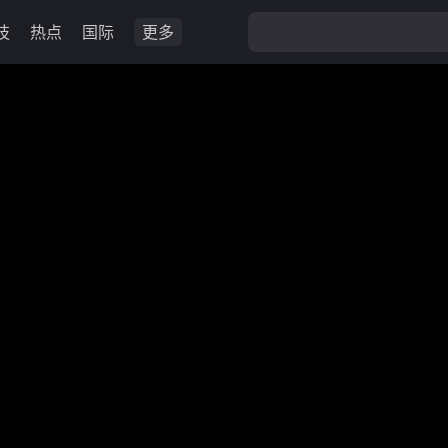
技
热点
国际
更多