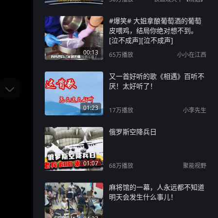
#爆笑# 大姐拿酿葡萄酒的葡萄
皮喂鸡，结局你绝对想不到。
[泣不成声][泣不成声]
00:13
65万
播放
小小在江西
又一首好听的歌《相遇》百听不
厌！太好听了！
01:23
17万
播放
小李先生
俄罗斯空降兵日
01:07
68万
播放
聚能视野
麻将馆的一幕，人永远都不知道
明天会发生什么事儿！