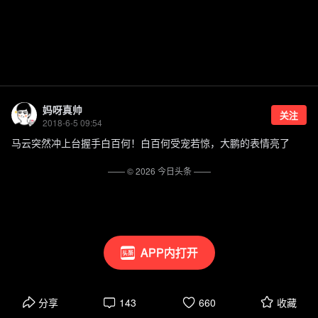
妈呀真帅
关注
2018-6-5 09:54
马云突然冲上台握手白百何！白百何受宠若惊，大鹏的表情亮了
—— ©
2026
今日头条
——
APP内打开
分享
143
660
收藏