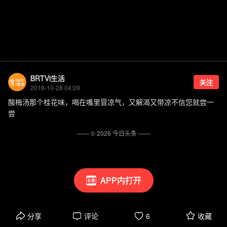
BRTVi生活
关注
2018-10-28 04:09
酸梅汤那个桂花味，喝在嘴里冒凉气，又解渴又带凉不信您就尝一
尝
—— ©
2026
今日头条
——
APP内打开
分享
评论
6
收藏