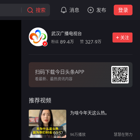
搜索
消息
发布
登录
武汉广播电视台
关注
粉丝
赞
89.4
327.9
万
万
扫码下载今日头条APP
看最新、最热资讯内容
推荐视频
为啥今年天这么热。
00:57
96万
播放
慧慧在努力