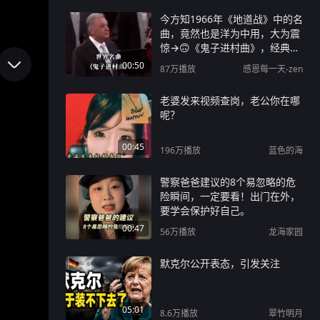
今方知1966年《地道战》中的名
曲，竟然也是洋为中用，大为震
惊→🙃《鬼子进村曲》，经典名
曲震撼人心！
00:50
87万
播放
感恩每一天-zen
老婆发来视频查岗，老公你在哪
呢？
00:45
196万
播放
蓝色的海
警察爸爸建议的8个易忽略的危
险瞬间，一定要看！出门在外，
要学会保护好自己。
00:47
56万
播放
龙海家园
默克尔公开表态，引发关注
05:01
8.6万
播放
翠竹明月