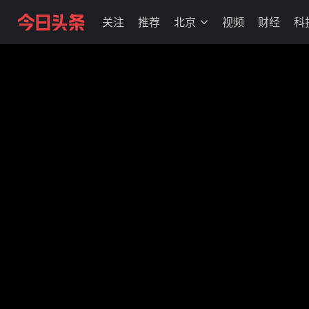
关注
推荐
北京
视频
财经
科