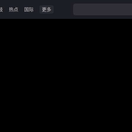
技
热点
国际
更多