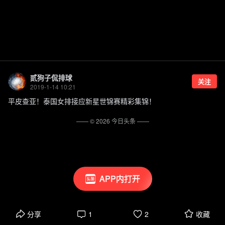
贰狗子侃排球
关注
2019-1-14 10:21
平皮查亚！泰国女排接应新星世锦赛精彩集锦！
—— ©
2026
今日头条
——
APP内打开
分享
1
2
收藏