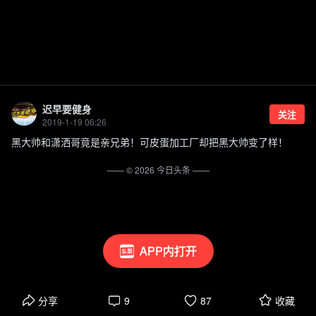
迟早要健身
关注
2019-1-19 06:26
黑大帅和潇洒哥竟是亲兄弟！可皮蛋加工厂却把黑大帅变了样！
—— ©
2026
今日头条
——
APP内打开
分享
9
87
收藏