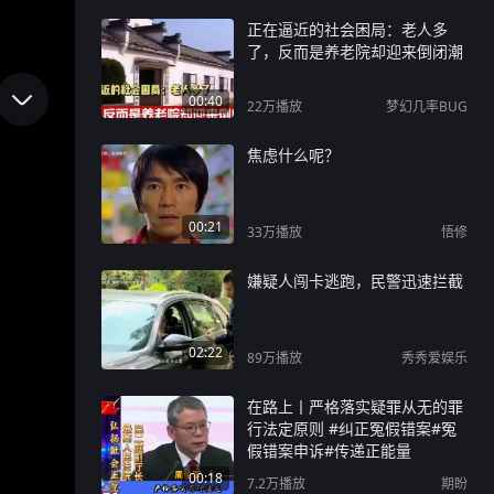
正在逼近的社会困局：老人多
了，反而是养老院却迎来倒闭潮
00:40
22万
播放
梦幻几率BUG
焦虑什么呢？
00:21
33万
播放
悟修
嫌疑人闯卡逃跑，民警迅速拦截
02:22
89万
播放
秀秀爱娱乐
在路上丨严格落实疑罪从无的罪
行法定原则 #纠正冤假错案#冤
假错案申诉#传递正能量
00:18
7.2万
播放
期盼