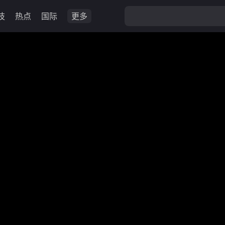
技
热点
国际
更多