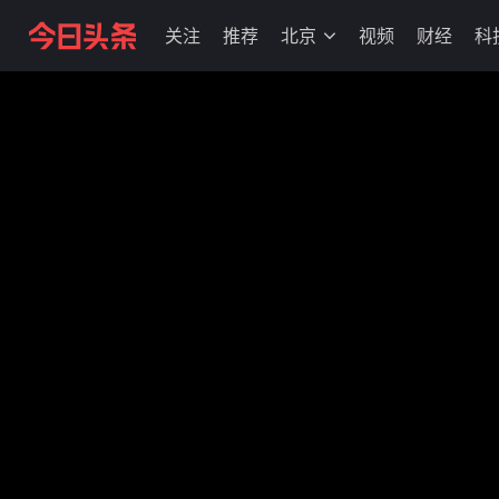
关注
推荐
北京
视频
财经
科