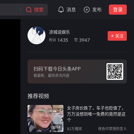
搜索
消息
发布
登录
凉城说娱乐
关注
粉丝
赞
1435
3947
扫码下载今日头条APP
看最新、最热资讯内容
推荐视频
女子房价跌了，车子也贬值了，
万万没想到唯一免费的竟然是这
个
00:14
82万
播放
夜色中冥想的哲人